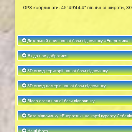
GPS координати: 45°49'44.4" північної широти, 30°
Детальний опис нашої бази відпочинку «Енергетик» і 
Як до нас добратися
3D огляд території нашої бази відпочинку
3D огляд номерів нашої бази відпочинку
Відео огляд нашої бази відпочинку
База відпочинку «Енергетик» на карті курорту Лебедів
Наші фото