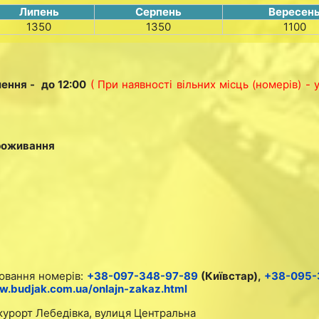
Липень
Серпень
Вересен
1350
1350
1100
лення - до 12:00
( При наявності вільних місць (номерів) - 
проживання
ювання номерів:
+38-097-348-97-89
(Київстар),
+38-095-
.budjak.com.ua/onlajn-zakaz.html
курорт Лебедівка, вулиця Центральна