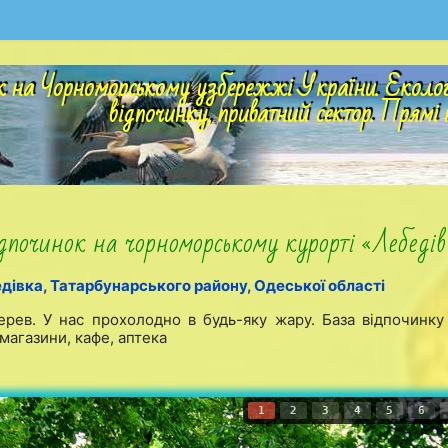
 на Чорноморському узбережжі України. Екологіч
відпочинку, приватний сектор. Прямі 
дпочинок на чорноморському курорті «Лебедів
дівка, Татарбунарського району, Одеської області
ерев. У нас прохолодно в будь-яку жару. База відпочинку
 магазини, кафе, аптека
1
2
3
4
5
6