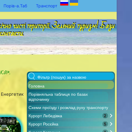
Порів-а.Таб
Транспорт
но чисті території. Зелений туризм! Бази
контакти.
ка».
Головна
 Енергетик
Порівняльна таблиця по базах
відпочинку
Схеми проїзду і розклад руху транспорту
2
Курорт Лебедівка
7
8
5
Курорт Росєйка