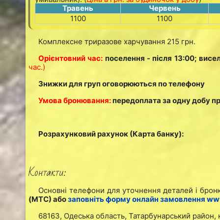
Травень
Червень
1100
1100
Комплексне триразове харчування 215 грн.
Орієнтовний час:
поселення - після 13:00; висе
час.)
Знижки для груп оговорюються по телефону
Умова бронювання:
передоплата за одну добу 
Розрахунковий рахунок (Карта банку):
Контакти:
Основні телефони для уточнення деталей і брон
(МТС) або
заповніть форму онлайн замовлення www
68163, Одеська область, Татарбунарський район, 