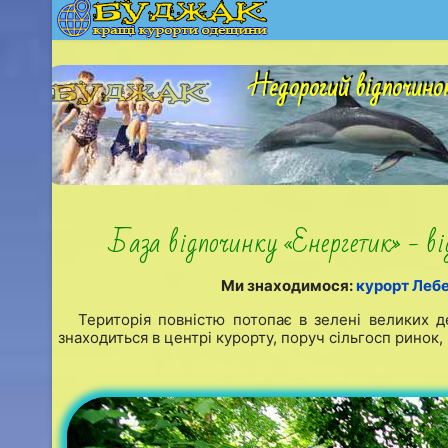
Недорогий відпочинок
База відпочинку «Енергетик» - ві
Ми знаходимося:
курорт Лебе
Територія повністю потопає в зелені великих д
знаходиться в центрі курорту, поруч сільгосп ринок,