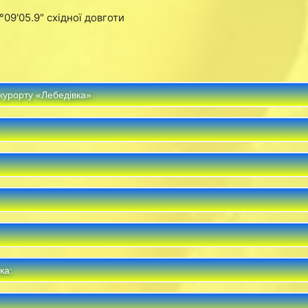
09'05.9" східної довготи
курорту «Лебедівка»
ка: