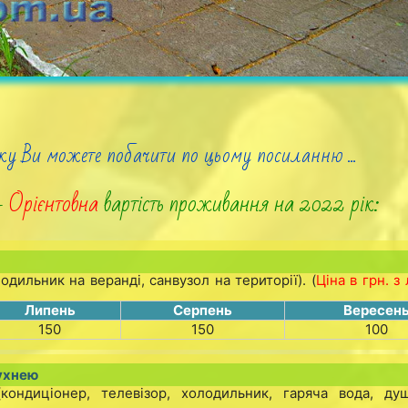
ку Ви можете побачити по цьому посиланню ...
 -
Орієнтовна
вартість проживання на 2022 рік:
дильник на веранді, санвузол на території). (
Ціна в грн. з
Липень
Серпень
Вересен
150
150
100
кухнею
ондиціонер, телевізор, холодильник, гаряча вода, душ,