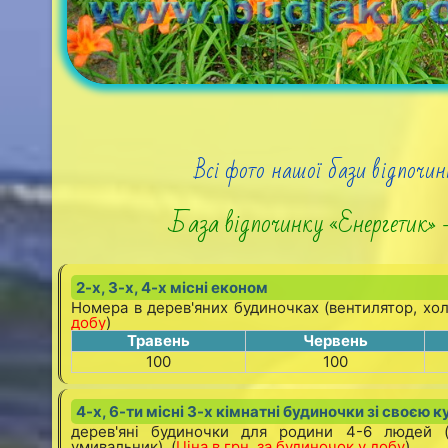
Всі фото нашої бази відпочин
База відпочинку «Енергетик»
2-х, 3-х, 4-х місні економ
Номера в дерев'яних будиночках (вентилятор, холо
добу
)
Травень
Червень
100
100
4-х, 6-ти місні 3-х кімнатні будиночки зі своєю 
дерев'яні будиночки для родини 4-6 людей (к
умивальник). (
Ціна в грн. за будиночок у добу
)