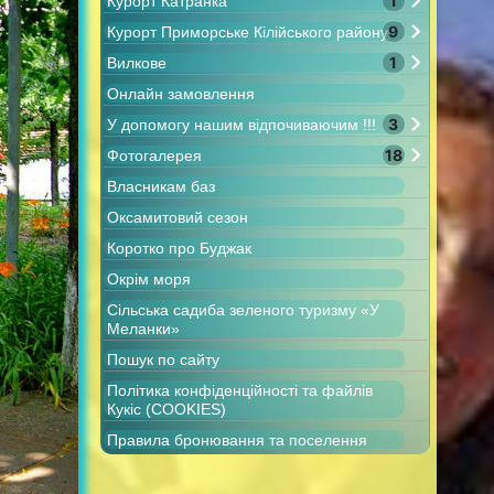
1
Курорт Катранка
9
Курорт Приморське Кілійського району
1
Вилкове
Онлайн замовлення
3
У допомогу нашим відпочиваючим !!!
18
Фотогалерея
Власникам баз
Оксамитовий сезон
Коротко про Буджак
Окрім моря
Сільська садиба зеленого туризму «У
Меланки»
Пошук по сайту
Політика конфіденційності та файлів
Кукіс (COOKIES)
Правила бронювання та поселення