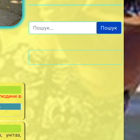
Пошук
 людини в
ь
 унітаз,