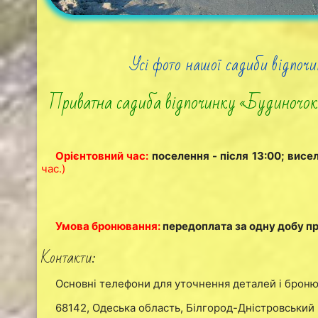
Усі фото нашої садиби відпочи
Приватна садиба відпочинку «Будиночок
Орієнтовний час:
поселення - після 13:00; висе
час.)
Умова бронювання:
передоплата за одну добу 
Контакти:
Основні телефони для уточнення деталей і брон
68142, Одеська область, Білгород-Дністровський