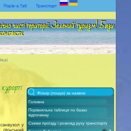
Порів-а.Таб
Транспорт
но чисті території. Зелений туризм! Бази
контакти.
йка)
 курорті
Головна
Порівняльна таблиця по базах
відпочинку
Схеми проїзду і розклад руху транспорту
 санвузол у
 (фінський