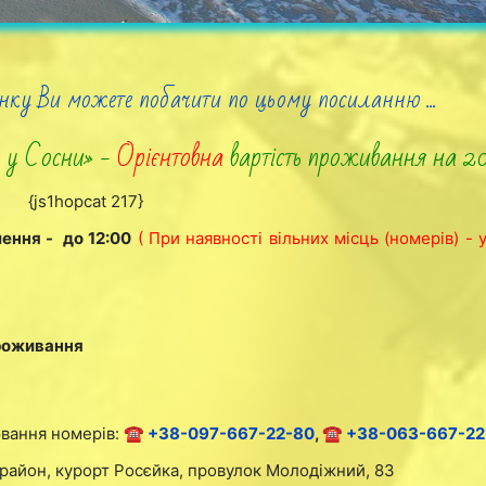
нку Ви можете побачити по цьому посиланню ...
 у Сосни» -
Орієнтовна
вартість проживання на 2
{js1hopcat 217}
лення - до 12:00
( При наявності вільних місць (номерів) - 
проживання
ювання номерів:
☎ +38-097-667-22-80
,
☎ +38-063-667-22
 район, курорт Росєйка, провулок Молодіжний, 83