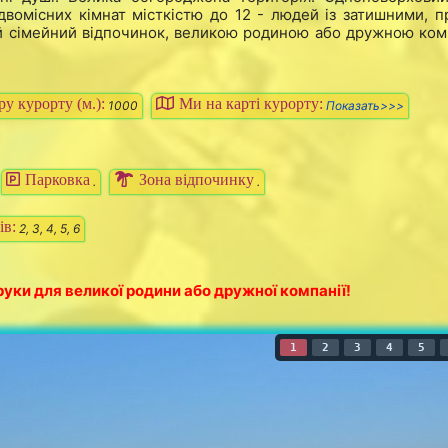
двомісних кімнат місткістю до 12 - людей із затишними, п
й сімейний відпочинок, великою родиною або дружною ком
у курорту (м.):
Ми на карті курорту:
1000
Показать>>>
Парковка
Зона відпочинку
.
.
ів:
2, 3, 4, 5, 6
руки для великої родини або дружної компанії!
1
2
3
4
5