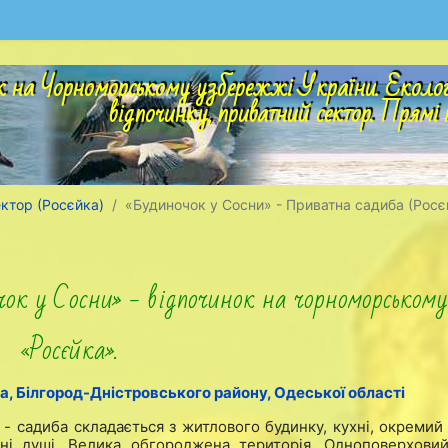
 на Чорноморському узбережжі України. Екологіч
відпочинку, приватний сектор. Прямі 
ктор (Росєйка)
«Будиночок у Сосни» - Приватна садиба (Росє
к у Сосни» - відпочинок на чорноморському
«Росєйка».
а, Білгород-Дністровського району, Одеської області
 - садиба складається з житлового будинку, кухні, окремий
ітні душі. Велика обгороджена територія. Одноповерховий