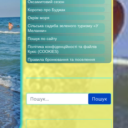
Оксамитовий сезон
Коротко про Буджак
Окрім моря
Сільська садиба зеленого туризму «У
Меланки»
Пошук по сайту
Політика конфіденційності та файлів
Кукіс (COOKIES)
Правила бронювання та поселення
Пошук