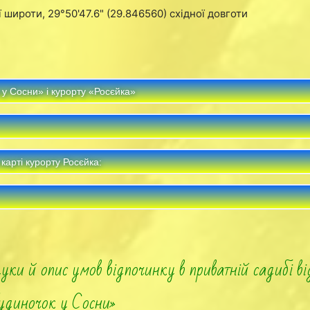
 широти, 29°50'47.6" (29.846560) східної довготи
у Сосни» і курорту «Росєйка»
арті курорту Росєйка:
уки й опис умов відпочинку в приватній садибі в
удиночок у Сосни»