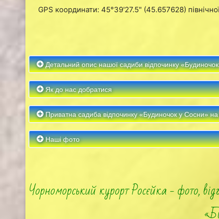
GPS координати: 45°39'27.5" (45.657628) північної
Детальний опис нашої садиби відпочинку «Будиночок 
Як до нас добратися
Приватна садиба відпочинку «Будиночок у Сосни» на к
Наші фото
Чорноморський курорт Росєйка - фото, відг
«Б