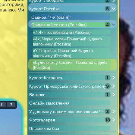
2
Курорт Лебедівка
росторими,
5
Курорт Росєйка
панією. Ми
Садиба "7-я (сім`я)"
4
Приватний сектор (Росєйка)
«7 Я» - гостьовий дім (Росєйка)
«Ах, Чорне море»-Приватний будинок
відпочинку (Росєйка)
«У Петрівни»-Приватний будинок
відпочинку (Росєйка)
«Будиночок у Сосни» - Приватна садиба
(Росєйка)
1
Курорт Катранка
9
Курорт Приморське Кілійського району
1
Вилкове
Онлайн замовлення
6
7
3
У допомогу нашим відпочиваючим !!!
18
Фотогалерея
Власникам баз