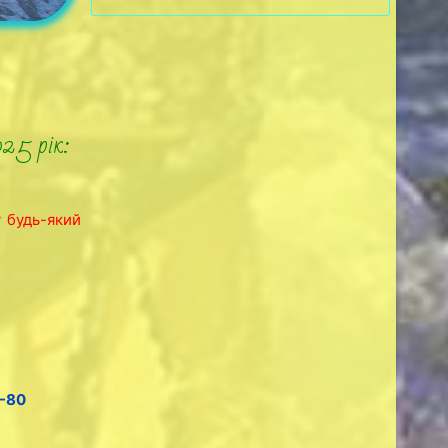
025 рік:
у будь-який
-80