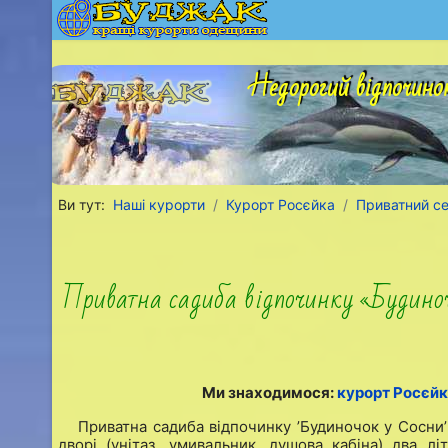
Недорогий відпочинок
Ви тут:
Наші курорти
Курорт Росєйка
Приватний се
Приватна садиба відпочинку «Будиночо
Ми знаходимося:
курорт Росєйк
Приватна садиба відпочинку ’Будиночок у Сосни’
дворі (унітаз, умивальник, душова кабіна) два л