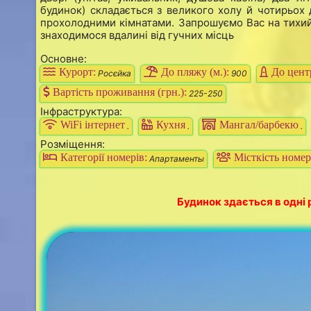
будинок) складається з великого холу й чотирьох 
прохолодними кімнатами. Запрошуємо Вас на тихи
знаходимося вдалині від гучних місць
Основне:
Курорт:
До пляжу (м.):
До центр
Росєйка
900
Вартість проживання (грн.):
225-250
Інфраструктура:
WiFi інтернет
Кухня
Мангал/барбекю
.
.
.
Розміщення:
Категорії номерів:
Місткість номер
Апартаменты
Будинок здається в одні 