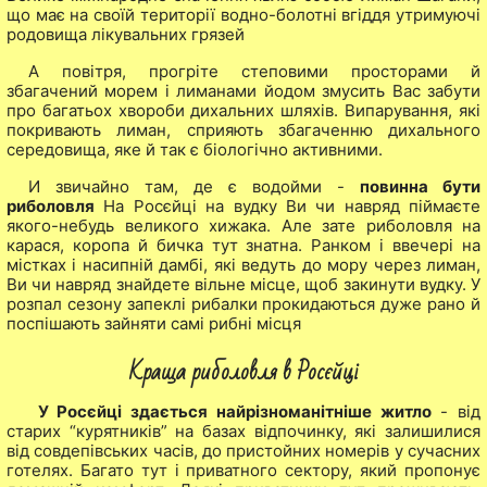
що має на своїй території водно-болотні вгіддя утримуючі
родовища лікувальних грязей
А повітря, прогріте степовими просторами й
збагачений морем і лиманами йодом змусить Вас забути
про багатьох хвороби дихальних шляхів. Випарування, які
покривають лиман, сприяють збагаченню дихального
середовища, яке й так є біологічно активними.
И звичайно там, де є водойми -
повинна бути
риболовля
На Росєйці на вудку Ви чи навряд піймаєте
якого-небудь великого хижака. Але зате риболовля на
карася, коропа й бичка тут знатна. Ранком і ввечері на
містках і насипній дамбі, які ведуть до мору через лиман,
Ви чи навряд знайдете вільне місце, щоб закинути вудку. У
розпал сезону запеклі рибалки прокидаються дуже рано й
поспішають зайняти самі рибні місця
Краща риболовля в Росєйці
У Росєйці здається найрізноманітніше житло
- від
старих “курятників” на базах відпочинку, які залишилися
від совдепівських часів, до пристойних номерів у сучасних
готелях. Багато тут і приватного сектору, який пропонує