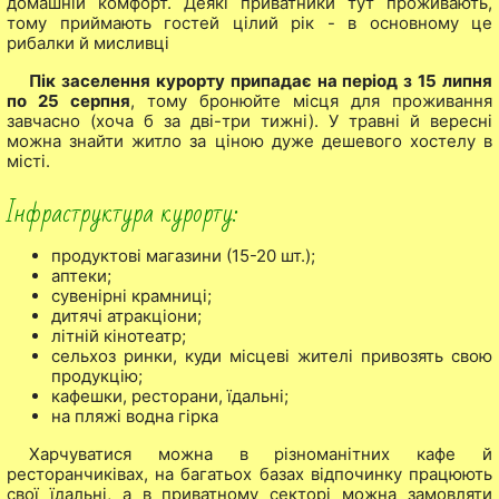
домашній комфорт. Деякі приватники тут проживають,
тому приймають гостей цілий рік - в основному це
рибалки й мисливці
Пік заселення курорту припадає на період з 15 липня
по 25 серпня
, тому бронюйте місця для проживання
завчасно (хоча б за дві-три тижні). У травні й вересні
можна знайти житло за ціною дуже дешевого хостелу в
місті.
Інфраструктура курорту:
продуктові магазини (15-20 шт.);
аптеки;
сувенірні крамниці;
дитячі атракціони;
літній кінотеатр;
сельхоз ринки, куди місцеві жителі привозять свою
продукцію;
кафешки, ресторани, їдальні;
на пляжі водна гірка
Харчуватися можна в різноманітних кафе й
ресторанчиківах, на багатьох базах відпочинку працюють
свої їдальні, а в приватному секторі можна замовляти