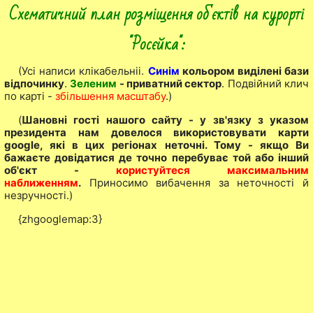
Схематичний план розміщення об'єктів на курорті
"Росєйка":
(Усі написи клікабельніі.
Синім
кольором виділені бази
відпочинку
.
Зеленим
- приватний сектор
. Подвійний клич
по карті -
збільшення масштабу
.)
(
Шановні гості нашого сайту - у зв'язку з указом
президента нам довелося використовувати карти
google, які в цих регіонах неточні. Тому - якщо Ви
бажаєте довідатися де точно перебуває той або інший
об'єкт -
користуйтеся максимальним
наближенням
.
Приносимо вибачення за неточності й
незручності.)
{zhgooglemap:3}