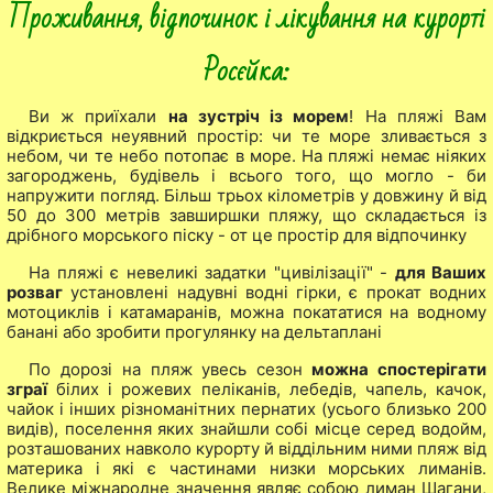
Проживання, відпочинок і лікування на курорті
Росєйка:
Ви ж приїхали
на зустріч із морем
! На пляжі Вам
відкриється неуявний простір: чи те море зливається з
небом, чи те небо потопає в море. На пляжі немає ніяких
загороджень, будівель і всього того, що могло - би
напружити погляд. Більш трьох кілометрів у довжину й від
50 до 300 метрів завширшки пляжу, що складається із
дрібного морського піску - от це простір для відпочинку
На пляжі є невеликі задатки "цивілізації" -
для Ваших
розваг
установлені надувні водні гірки, є прокат водних
мотоциклів і катамаранів, можна покататися на водному
банані або зробити прогулянку на дельтаплані
По дорозі на пляж увесь сезон
можна спостерігати
зграї
білих і рожевих пеліканів, лебедів, чапель, качок,
чайок і інших різноманітних пернатих (усього близько 200
видів), поселення яких знайшли собі місце серед водойм,
розташованих навколо курорту й віддільним ними пляж від
материка і які є частинами низки морських лиманів.
Велике міжнародне значення являє собою лиман Шагани,