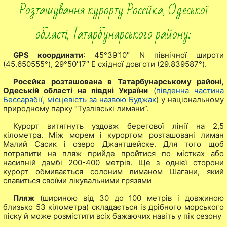
Розташування курорту Росєйка, Одеської
області, Татарбунарського району:
GPS координати
: 45°39′10″ N північної широти
(45.650555°), 29°50′17″ E східної довготи (29.839587°).
Росєйка розташована в Татарбунарському районі,
Одеській області на півдні України
(
південна частина
Бессарабії, місцевість за назвою Буджак
) у національному
природному парку “Тузлівські лимани”.
Курорт витягнуть уздовж берегової лінії на 2,5
кілометра. Між морем і курортом розташовані лиман
Малий Сасик і озеро Джантшейске. Для того щоб
потрапити на пляж прийде пройтися по містках або
насипній дамбі 200-400 метрів. Ще з однієї сторони
курорт обмивається солоним лиманом Шагани, який
славиться своїми лікувальними грязями
Пляж
(шириною від 30 до 100 метрів і довжиною
близько 53 кілометра) складається із дрібного морського
піску й може розмістити всіх бажаючих навіть у пік сезону