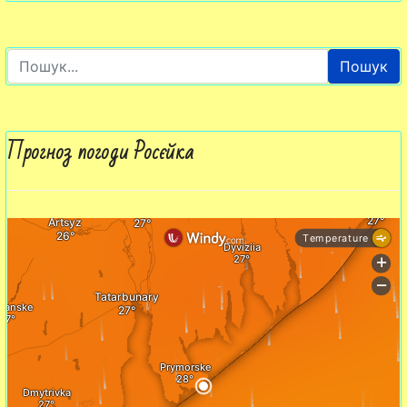
Пошук
Прогноз погоди Росєйка