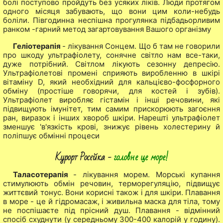
болі поступово пройдуть без усяких ліків. Люди протягом
одного місяця забувають, що вони цим коли-небудь
боліли. Півгодинна неспішна прогулянка підбадьорливим
ранком -гарний метод загартовування Вашого організму
Геліотерапія
- лікування Сонцем. Що б там не говорили
про шкоду ультрафіолету, сонячне світло нам все-таки,
дуже потрібний. Світлом лікують сезонну депресію.
Ультрафіолетові промені сприяють виробленню в шкірі
вітаміну D, який необхідний для кальцієво-фосфорного
обміну (простіше говорячи, для костей і зубів).
Ультрафіолет виробляє гістамін і інші речовини, які
підвищують імунітет, тим самим прискорюють загоєння
ран, виразок і інших хвороб шкіри. Нарешті ультрафіолет
зменшує 'в'язкість крові, знижує рівень холестерину й
поліпшує обмінні процеси
Курорт Росєйка -
головне це море!
Таласотерапія
- лікування морем. Морські купання
стимулюють обмін речовин, терморегуляцію, підвищує
життєвий тонус. Вони корисні також і для шкіри. Плавання
в море - це й гідромасаж, і живильна маска для тіла, тому
не поспішаєте під прісний душ. Плавання - відмінний
спосіб схуднути (у середньому 300-400 калорій у годину).