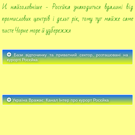
И найголовніше - Росєйка знаходиться вдалині від
промислових центрів і дельт рік, тому тут майже саме
чисте Чорне море й узбережжя
Бази відпочинку та приватний сектор, розташовані на
курорті Росєйка:
Україна Вражає: Канал Інтер про курорт Росєйка