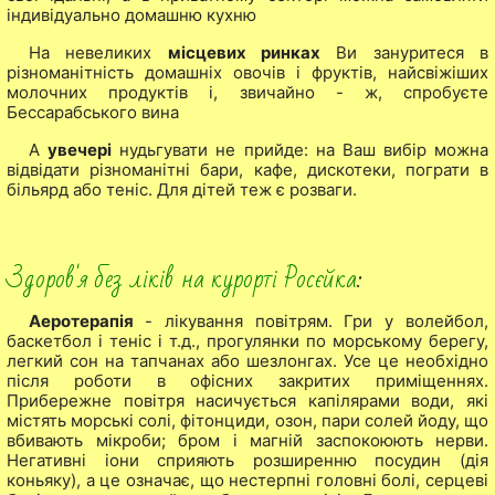
індивідуально домашню кухню
На невеликих
місцевих ринках
Ви зануритеся в
різноманітність домашніх овочів і фруктів, найсвіжіших
молочних продуктів і, звичайно - ж, спробуєте
Бессарабського вина
А
увечері
нудьгувати не прийде: на Ваш вибір можна
відвідати різноманітні бари, кафе, дискотеки, пограти в
більярд або теніс. Для дітей теж є розваги.
Здоров'я без ліків на курорті Росєйка
:
Аеротерапія
- лікування повітрям. Гри у волейбол,
баскетбол і теніс і т.д., прогулянки по морському берегу,
легкий сон на тапчанах або шезлонгах. Усе це необхідно
після роботи в офісних закритих приміщеннях.
Прибережне повітря насичується капілярами води, які
містять морські солі, фітонциди, озон, пари солей йоду, що
вбивають мікроби; бром і магній заспокоюють нерви.
Негативні іони сприяють розширенню посудин (дія
коньяку), а це означає, що нестерпні головні болі, серцеві