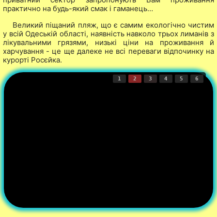
практично на будь-який смак і гаманець…
Великий піщаний пляж, що є самим екологічно чистим
у всій Одеській області, наявність навколо трьох лиманів з
лікувальними грязями, низькі ціни на проживання й
харчування - це ще далеке не всі переваги відпочинку на
курорті Росєйка.
1
2
3
4
5
6