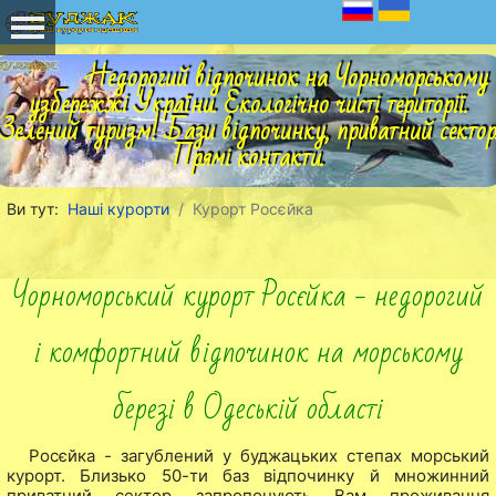
Недорогий відпочинок на Чорноморському
узбережжі України. Екологічно чисті території.
Зелений туризм! Бази відпочинку, приватний сектор
Прямі контакти.
Ви тут:
Наші курорти
Курорт Росєйка
Чорноморський курорт Росєйка - недорогий
і комфортний відпочинок на морському
березі в Одеській області
Росєйка - загублений у буджацьких степах морський
курорт. Близько 50-ти баз відпочинку й множинний
приватний сектор запропонують Вам проживання