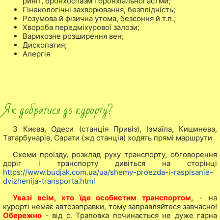
риніт, бронхоспазм і бронхіальної астми;
Гінекологічні захворювання, безплідність;
Розумова й фізична утома, безсоння й т.п.;
Хвороба передміхурової залози;
Варикозне розширення вен;
Дископатия;
Алергія
Як добратися до курорту?
З Києва, Одеси (станція Привіз), Ізмаїла, Кишинева,
Татарбунарів, Сарати (жд станція) ходять прямі маршрути
Схеми проїзду, розклад руху транспорту, обговорення
доріг і транспорту дивіться на сторінці
https://www.budjak.com.ua/ua/shemy-proezda-i-raspisanie-
dvizhenija-transporta.html
Увазі всім, хто їде особистим транспортом,
- на
курорті немає автозаправки, тому заправляйтеся завчасно!
Обережно
- від с. Траповка починається не дуже гарна