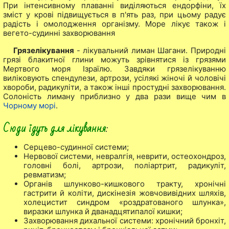
При інтенсивному плаванні виділяються ендорфіни, їх
зміст у крові підвищується в п'ять раз, при цьому радує
радість і омолодження організму. Море лікує також і
вегето-судинні захворювання
Грязелікування
- лікувальний лиман Шагани. Природні
грязі блакитної глини можуть зрівнятися із грязями
Мертвого моря Ізраїлю. Завдяки грязелікуванню
виліковують спендулези, артрози, усілякі жіночі й чоловічі
хвороби, радикуліти, а також інші простудні захворювання.
Солоність лиману приблизно у два рази вище чим в
Чорному морі
.
Сюди їдуть для лікування
:
Серцево-судинної системи;
Нервової системи, невралгія, неврити, остеохондроз,
головні болі, артрози, поліартрит, радикуліт,
ревматизм;
Органів шлунково-кишкового тракту, хронічні
гастрити й коліти, дискінезія жовчовивідних шляхів,
холецистит синдром «роздратованого шлунка»,
виразки шлунка й дванадцятипалої кишки;
Захворювання дихальної системи: хронічний бронхіт,