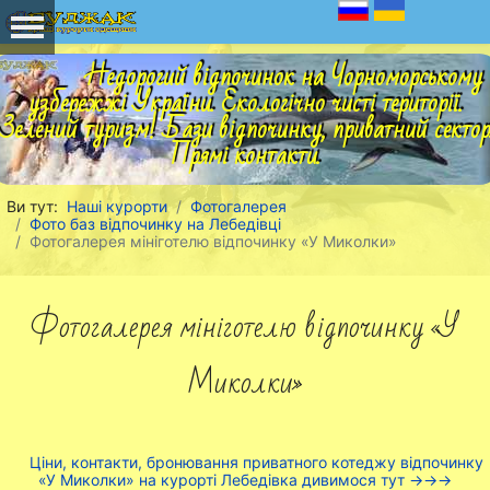
Недорогий відпочинок на Чорноморському
узбережжі України. Екологічно чисті території.
Зелений туризм! Бази відпочинку, приватний сектор
Прямі контакти.
Ви тут:
Наші курорти
Фотогалерея
Фото баз відпочинку на Лебедівці
Фотогалерея мініготелю відпочинку «У Миколки»
Фотогалерея мініготелю відпочинку «У
Миколки»
Ціни, контакти, бронювання приватного котеджу відпочинку
«У Миколки» на курорті Лебедівка дивимося тут ->->->