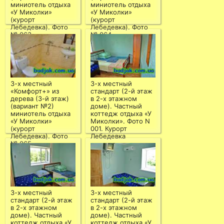
миниотель отдыха
миниотель отдыха
«У Миколки»
«У Миколки»
(курорт
(курорт
Лебедевка). Фото
Лебедевка). Фото
№ 063
№ 064
3-х местный
3-х местный
«Комфорт+» из
стандарт (2-й этаж
дерева (3-й этаж)
в 2-х этажном
(вариант №2)
доме). Частный
миниотель отдыха
коттедж отдыха «У
«У Миколки»
Миколки». Фото N
(курорт
001. Курорт
Лебедевка). Фото
Лебедевка
№ 065
3-х местный
3-х местный
стандарт (2-й этаж
стандарт (2-й этаж
в 2-х этажном
в 2-х этажном
доме). Частный
доме). Частный
коттедж отдыха «У
коттедж отдыха «У