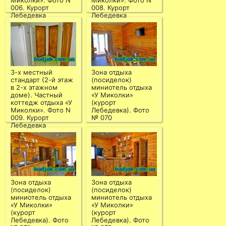
Миколки». Фото N
Миколки». Фото N
006. Курорт
008. Курорт
Лебедевка
Лебедевка
3-х местный
Зона отдыха
стандарт (2-й этаж
(посиделок)
в 2-х этажном
миниотель отдыха
доме). Частный
«У Миколки»
коттедж отдыха «У
(курорт
Миколки». Фото N
Лебедевка). Фото
009. Курорт
№ 070
Лебедевка
Зона отдыха
Зона отдыха
(посиделок)
(посиделок)
миниотель отдыха
миниотель отдыха
«У Миколки»
«У Миколки»
(курорт
(курорт
Лебедевка). Фото
Лебедевка). Фото