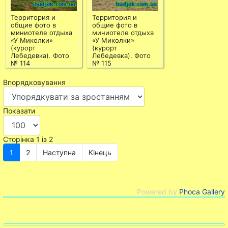
Территория и
Территория и
общие фото в
общие фото в
миниотеле отдыха
миниотеле отдыха
«У Миколки»
«У Миколки»
(курорт
(курорт
Лебедевка). Фото
Лебедевка). Фото
№ 114
№ 115
Впорядковування
Показати
Сторінка 1 із 2
1
2
Наступна
Кінець
Powered by
Phoca Gallery