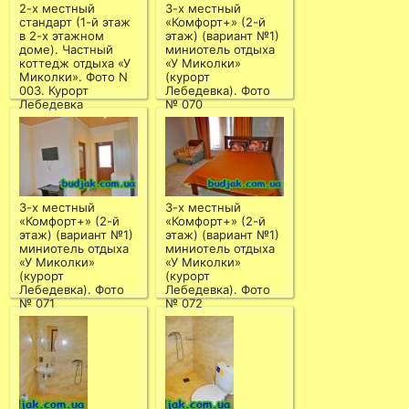
2-х местный
3-х местный
стандарт (1-й этаж
«Комфорт+» (2-й
в 2-х этажном
этаж) (вариант №1)
доме). Частный
миниотель отдыха
коттедж отдыха «У
«У Миколки»
Миколки». Фото N
(курорт
003. Курорт
Лебедевка). Фото
Лебедевка
№ 070
3-х местный
3-х местный
«Комфорт+» (2-й
«Комфорт+» (2-й
этаж) (вариант №1)
этаж) (вариант №1)
миниотель отдыха
миниотель отдыха
«У Миколки»
«У Миколки»
(курорт
(курорт
Лебедевка). Фото
Лебедевка). Фото
№ 071
№ 072