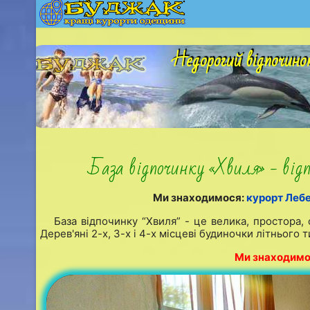
Недорогий відпочинок
База відпочинку «Хвиля» - відп
Ми знаходимося:
курорт Лебе
База відпочинку “Хвиля” - це велика, простора,
Дерев'яні 2-х, 3-х і 4-х місцеві будиночки літнього 
Ми знаходимос