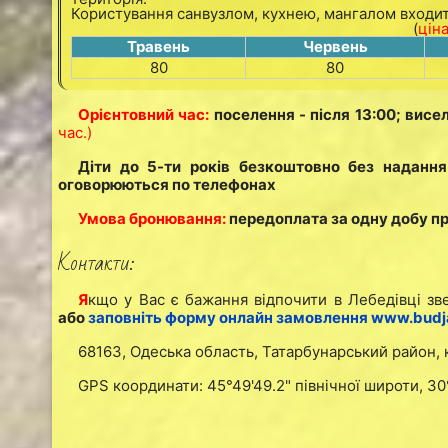
Користування санвузлом, кухнею, мангалом входить
(
ціна
Травень
Червень
80
80
Орієнтовний час:
поселення - після 13:00; висе
час.)
Діти до 5-ти років безкоштовно без надання
оговорюються по телефонах
Умова бронювання:
передоплата за одну добу п
Контакти:
Я
кщо у Вас є бажання відпочити в Лебедівці зв
або
заповніть форму онлайн замовлення www.budja
68163, Одеська область, Татарбунарський район, 
GPS координати: 45°49'49.2" північної широти, 30°