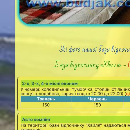
Усі фото нашої бази відпочи
База відпочинку «Хвиля» -
2-х, 3-х, 4-х місні економ
У номері: холодильник, тумбочка, столик, стільчики
сонця цілодобово, гаряча вода з 20:00 до 22:00).(
ц
Травень
Червень
150
150
Авто кемпінг
На території бази відпочинку "Хвиля" надаються
м
територія.