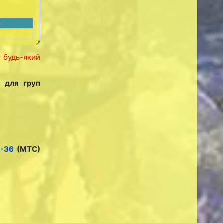
ь
у будь-який
и для груп
4-36
(МТС)