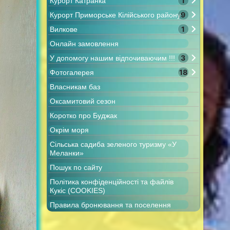
1
Курорт Катранка
9
Курорт Приморське Кілійського району
1
Вилкове
Онлайн замовлення
3
У допомогу нашим відпочиваючим !!!
18
Фотогалерея
Власникам баз
Оксамитовий сезон
Коротко про Буджак
Окрім моря
Сільська садиба зеленого туризму «У
Меланки»
Пошук по сайту
Політика конфіденційності та файлів
Кукіс (COOKIES)
Правила бронювання та поселення