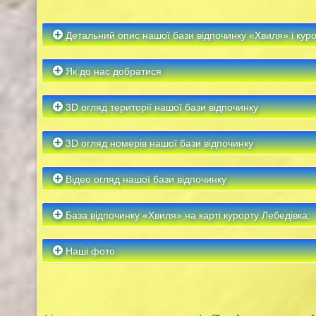
Детальний опис нашої бази відпочинку «Хвиля» і кур
Як до нас добратися
3D огляд території нашої бази відпочинку
3D огляд номерів нашої бази відпочинку
Відео огляд нашої бази відпочинку
База відпочинку «Хвиля» на карті курорту Лебедівка:
Наші фото