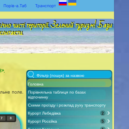
Порів-а.Таб
Транспорт
но чисті території. Зелений туризм! Бази
контакти.
».
Головна
ольне поле.
Порівняльна таблиця по базах
відпочинку
Схеми проїзду і розклад руху транспорту
2
Курорт Лебедівка
7
8
5
Курорт Росєйка