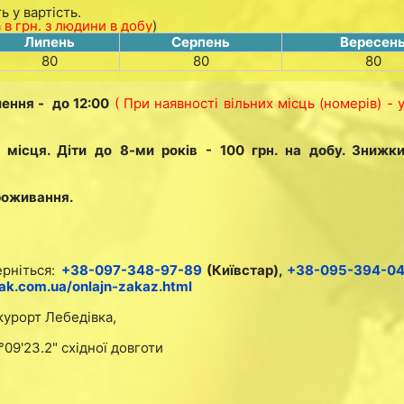
 у вартість.
 в грн. з людини в добу
)
Липень
Серпень
Вересен
80
80
80
лення - до 12:00
( При наявності вільних місць (номерів) - 
 місця. Діти до 8-ми років - 100 грн. на добу. Знижк
роживання.
ерніться:
+38-097-348-97-89
(Київстар),
+38-095-394-0
k.com.ua/onlajn-zakaz.html
курорт Лебедівка,
09'23.2" східної довготи