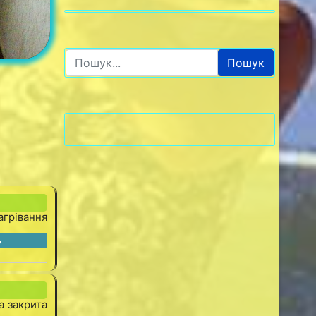
Пошук
нагрівання
ь
а закрита