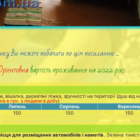
нку Ви можете побачити по цім посиланню ...
Орієнтовна
вартість проживання на 2022 рік:
, вішалка, дерев'яні ліжка, зручності на території (душ від 
іна в грн. з людини в добу
)
Липень
Серпень
Вересен
150
150
150
ісця для розміщення автомобілів і наметів
. Зелена тінист