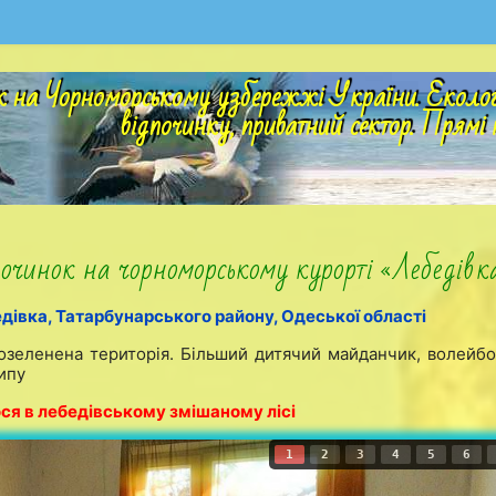
 на Чорноморському узбережжі України. Екологіч
відпочинку, приватний сектор. Прямі 
очинок на чорноморському курорті «Лебедівка
дівка, Татарбунарського району, Одеської області
 озеленена територія. Більший дитячий майданчик, волейб
типу
я в лебедівському змішаному лісі
1
2
3
4
5
6