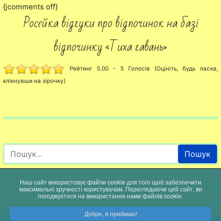
{jcomments off}
Росєйка відгуки про відпочинок на базі
відпочинку «Тиха гавань»
Рейтинг 5.00 - 5 Голосів (Оцініть, будь ласка,
клікнувши на зірочку)
Пошук
Наш сайт використовує файли cookie для того щоб забезпечити
максимальні зручності користувачам. Переглядаючи цей сайт, ви
погоджуєтеся на використання нами файлів cookie.
Добре, я приймаю!