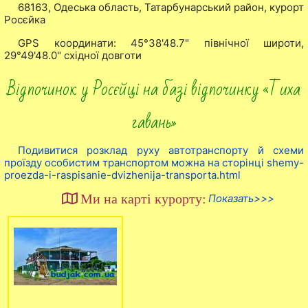
68163, Одеська область, Татарбунарський район, курорт
Росєйка
GPS координати: 45°38'48.7" північної широти,
29°49'48.0" східної довготи
Відпочинок у Росєйці на базі відпочинку «Тиха
гавань»
Подивитися розклад руху автотранспорту й схеми
проїзду особистим транспортом можна на сторінці shemy-
proezda-i-raspisanie-dvizhenija-transporta.html
Ми на карті курорту:
Показать>>>