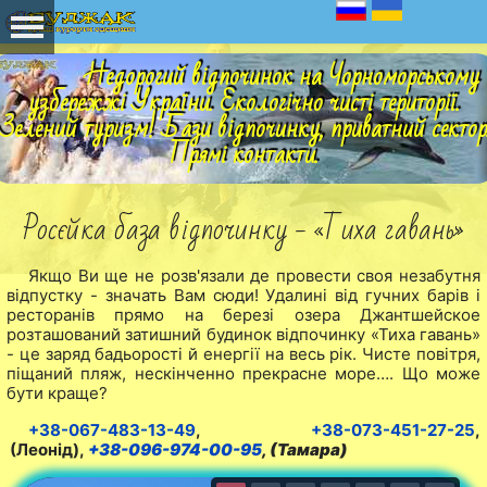
Недорогий відпочинок на Чорноморському
узбережжі України. Екологічно чисті території.
Зелений туризм! Бази відпочинку, приватний сектор
Прямі контакти.
Росєйка база відпочинку - «Тиха гавань»
Якщо Ви ще не розв'язали де провести своя незабутня
відпустку - значать Вам сюди! Удалині від гучних барів і
ресторанів прямо на березі озера Джантшейское
розташований затишний будинок відпочинку «Тиха гавань»
- це заряд бадьорості й енергії на весь рік. Чисте повітря,
піщаний пляж, нескінченно прекрасне море…. Що може
бути краще?
+38-067-483-13-49
,
+38-073-451-27-25
,
(Леонід),
+38-096-974-00-95
, (Тамара)