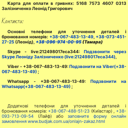
Карта для оплати в гривнях: 5168 7573 4607 0313
Залізниченко Леонід Григорович
Контакти:
Основні телефони для уточнення деталей і
бронювання номерів:
+38-067-483-13-49
,
+38-073-451-
27-25
(Леонід),
+38-096-974-00-95
(Тамара)
Skype - live:212498017eca344:
Подзвонити через
Skype Леоніду Залізниченко (live:212498017eca344)
,
Viber - +38-067-483-13-49:
Подзвонити на Viber(+38-
067-483-13-49)
;
Whatsapp - +38-067-483-13-49:
Подзвонити на
Whatsapp(+38-067-483-13-49)
;
Додаткові телефони для уточнення деталей і
бронювання номерів:
+38-067-488-51-23
(Київстар) ,
+38-
093-713-09-54
(Лайф) або
заповните форму онлайн
замовлення www.budjak.com.ua/onlajn-zakaz.html