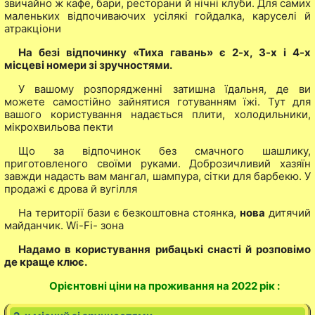
звичайно ж кафе, бари, ресторани й нічні клуби. Для самих
маленьких відпочиваючих усілякі гойдалка, каруселі й
атракціони
На безі відпочинку «Тиха гавань» є 2-х, 3-х і 4-х
місцеві номери зі зручностями.
У вашому розпорядженні затишна їдальня, де ви
можете самостійно зайнятися готуванням їжі. Тут для
вашого користування надається плити, холодильники,
мікрохвильова пекти
Що за відпочинок без смачного шашлику,
приготовленого своїми руками. Доброзичливий хазяїн
завжди надасть вам мангал, шампура, сітки для барбекю. У
продажі є дрова й вугілля
На території бази є безкоштовна стоянка,
нова
дитячий
майданчик. Wi-Fi- зона
Надамо в користування рибацькі снасті й розповімо
де краще клює.
Орієнтовні ціни на проживання на 2022 рік :