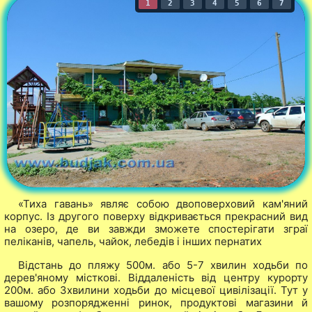
1
2
3
4
5
6
7
«Тиха гавань» являє собою двоповерховий кам'яний
корпус. Із другого поверху відкривається прекрасний вид
на озеро, де ви завжди зможете спостерігати зграї
пеліканів, чапель, чайок, лебедів і інших пернатих
Відстань до пляжу 500м. або 5-7 хвилин ходьби по
дерев'яному місткові. Віддаленість від центру курорту
200м. або 3хвилини ходьби до місцевої цивілізації. Тут у
вашому розпорядженні ринок, продуктові магазини й