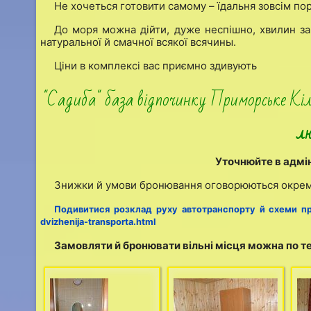
Не хочеться готовити самому – їдальня зовсім пор
До моря можна дійти, дуже неспішно, хвилин за 
натуральної й смачної всякої всячины.
Ціни в комплексі вас приємно здивують
"Садиба" база відпочинку Приморське Кіл
лю
Уточнюйте в адмі
Знижки й умови бронювання оговорюються окрем
Подивитися розклад руху автотранспорту й схеми п
dvizhenija-transporta.html
Замовляти й бронювати вільні місця можна по 