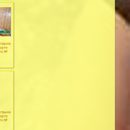
отдыха
рорте
то №
отдыха
рорте
то №