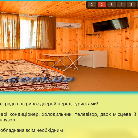
1
2
3
4
5
с, радо відкриває дверей перед туристами!
рі кондиціонер, холодильник, телевізор, двох місцеве й
анвузол
я обладнана всім необхідним