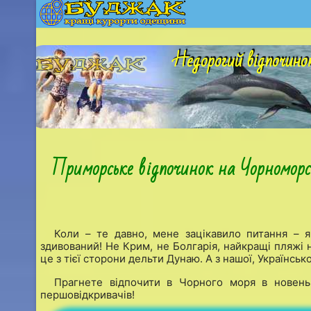
Недорогий відпочинок
Приморське відпочинок на Чорноморс
Коли – те давно, мене зацікавило питання – 
здивований! Не Крим, не Болгарія, найкращі пляжі
це з тієї сторони дельти Дунаю. А з нашої, Українсь
Прагнете відпочити в Чорного моря в новень
першовідкривачів!