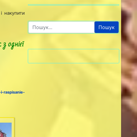
 і накупити
Пошук
 з однієї
-raspisanie-