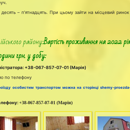
уч.
десять – п'ятнадцять. При цьому зайти на місцевий ринок
ійського району:
Вартість проживання на 2022 рік
дини грн. у добу:
ністратора: +38-067-857-07-01 (Марія)
о по телефону
роїзду особистим транспортом можна на сторінці
shemy-proezda-i
телефону:
+38-067-857-07-01 (Марія)