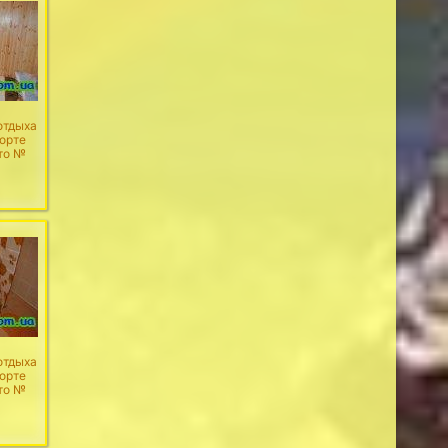
отдыха
рорте
то №
отдыха
рорте
то №