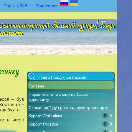
Порів-а.Таб
Транспорт
но чисті території. Зелений туризм! Бази
контакти.
очинку
Головна
Порівняльна таблиця по базах
аюся – був
відпочинку
 Костанца –
Схеми проїзду і розклад руху транспорту
кая бухта
2
Курорт Лебедівка
те в числі
5
Курорт Росєйка