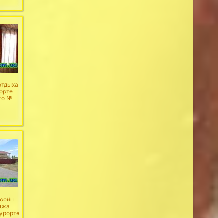
отдыха
рорте
то №
ссейн
джа
курорте