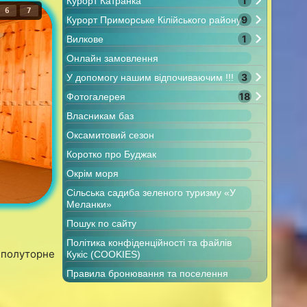
1
Курорт Катранка
6
7
9
Курорт Приморське Кілійського району
1
Вилкове
Онлайн замовлення
3
У допомогу нашим відпочиваючим !!!
18
Фотогалерея
Власникам баз
Оксамитовий сезон
Коротко про Буджак
Окрім моря
Сільська садиба зеленого туризму «У
Меланки»
Пошук по сайту
Політика конфіденційності та файлів
 полуторне
Кукіс (COOKIES)
Правила бронювання та поселення