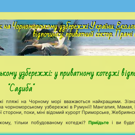
 на Чорноморському узбережжі України. Екологіч
відпочинку, приватний сектор. Прямі 
ькому узбережжі: у приватному котеджі відп
"Садиба"
які пляжі на Чорному морі вважаються найкращими. Зізн
 на чорноморському узбережжі в Румунії! Мангалия, Мамая,
кої сторони, поки, міні відомий курорт Приморське, Жебриянс
кому, тільки побудованому котеджі?
Приїдьте
і ви буде