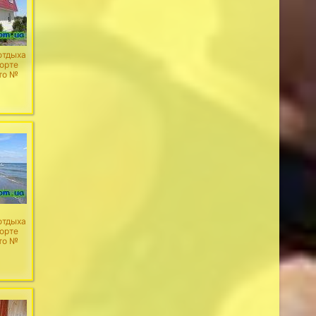
отдыха
рорте
то №
отдыха
рорте
то №