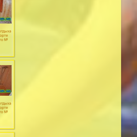
отдыха
рорте
то №
отдыха
рорте
то №