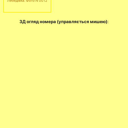
Лебедівка. Фото N 0012
3Д огляд номера (управляється мишею)
: