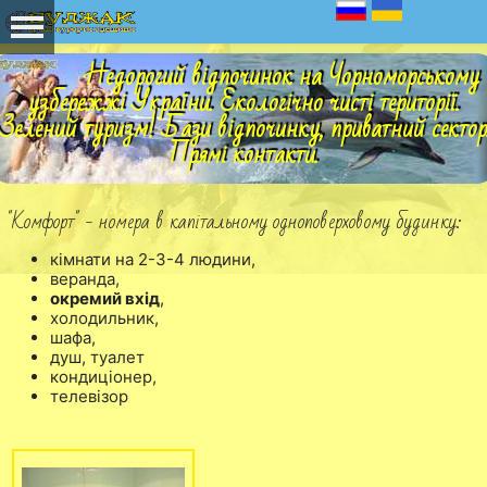
Недорогий відпочинок на Чорноморському
узбережжі України. Екологічно чисті території.
Зелений туризм! Бази відпочинку, приватний сектор
Прямі контакти.
"Комфорт" - номера в капітальному одноповерховому будинку:
кімнати на 2-3-4 людини,
веранда,
окремий вхід
,
холодильник,
шафа,
душ, туалет
кондиціонер,
телевізор