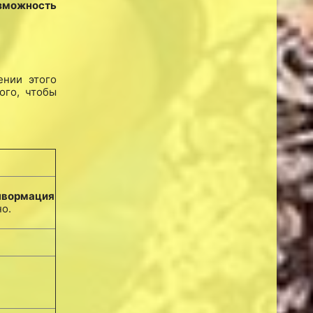
озможность
ении этого
ого, чтобы
нвормация
о.