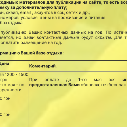
бходимых материалов для публикации на сайте, то есть в
мку за дополнительную плату;
скайп, email , акаунтов в соц сетях и др.;
 номеров, условия, цены на проживание и питание;
баз отдыха
убликацию Ваших контактных данных на год. По истеч
няется, но
Ваши контактные данные будут скрыты
. Для т
т оплатить размещение на год.
мации о Вашей базе отдыха:
Цена
Коментарий
.
ая 1200 - 1500
грн.
При оплате до 1-го мая вся
и
-го мая - по
предоставленная Вами
обновляется бесплатн
оренности
0 грн.
0 грн.