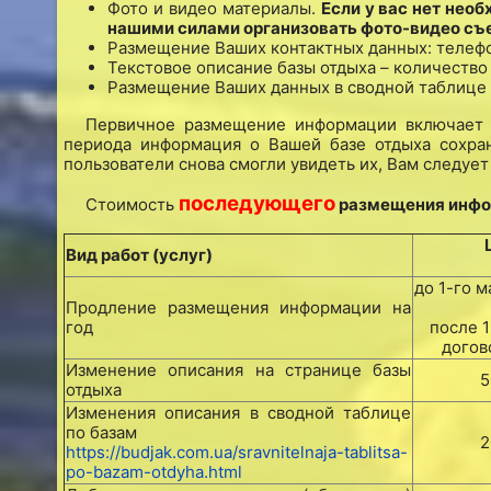
Фото и видео материалы.
Если у вас нет нео
нашими силами организовать фото-видео съе
Размещение Ваших контактных данных: телефон, 
Текстовое описание базы отдыха – количество
Размещение Ваших данных в сводной таблице 
Первичное размещение информации включает п
периода информация о Вашей базе отдыха сохра
пользователи снова смогли увидеть их, Вам следуе
последующего
Стоимость
размещения инфор
Вид работ (услуг)
до 1-го м
Продление размещения информации на
год
после 1
догов
Изменение описания на странице базы
5
отдыха
Изменения описания в сводной таблице
по базам
2
https://budjak.com.ua/sravnitelnaja-tablitsa-
po-bazam-otdyha.html