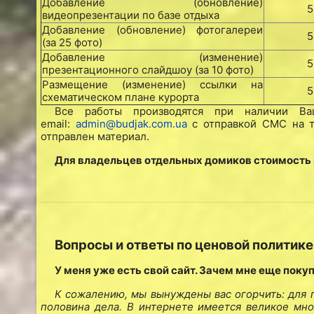
Добавление (обновление)
5
видеопрезентации по базе отдыха
Добавление (обновление) фотогалереи
5
(за 25 фото)
Добавление (изменение)
5
презентационного слайдшоу (за 10 фото)
Размещение (изменение) ссылки на
5
схематическом плане курорта
Все работы производятся при наличии 
email:
admin@budjak.com.ua
с отправкой СМС на те
отправлен материал.
Для владельцев отдельных домиков стоимость
Вопросы и ответы по ценовой политике
У меня уже есть свой сайт. Зачем мне еще поку
К сожалению, мы вынуждены вас огорчить: для 
половина дела. В интернете имеется великое мн