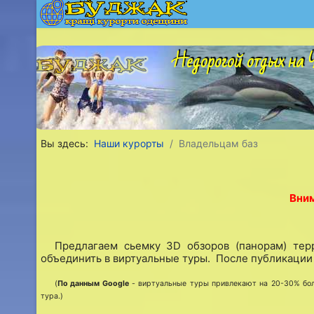
Недорогой отдых на Ч
Вы здесь:
Наши курорты
Владельцам баз
Вним
Предлагаем сьемку 3D обзоров (панорам) те
объединить в виртуальные туры. После публикации 
(
По данным Google
- виртуальные туры привлекают на 20-30% бол
тура.)