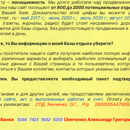
етр –
посещаемость
. Мы долго работали над продвижен
езона наш сайт посещают
от 800 до 2000 потенциальных от
 Вашей базе
.
Доказательство этой цифры вы можете у
ernet
.
ru
-
май 2017 г.
;
июнь 2020 г.
;
июль 2020 г.
;
август 20
(газеты, журналы, радио) будет стоит несравненно дор
зитки для базы отдыха, без дорогостоящего продвижения в 
елей в день.
те, то Вы информацию о моей базы отдыха уберете?
 бы посетители нашего сайта получали наиболее полную ин
ь различные варианты и выбирать наиболее оптимальный д
ные данные с Вашей страницы и те пользователи, котор
иться к Вашим коллегам, контакты которых указаны на сайт
лки. Вы предоставляете необходимый пакет подтв
анами и для других целей, мы предоставляем заключение
м сайте
,
акт о выполненных работах
и
счет
. Оплату л
м реквизитам
:
СПД Зенченко О.Г.,
Р/р
260050544765
тБанка
(Зенченко Александр Григор
5168
7423
5632
0253