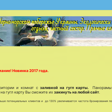
ерноморском побережье Украины. Экологически 
отдыха, частный сектор. Прямые ко
ание! Новинка 2017 года.
рритории и комнат с
заливкой на гугл карты.
Панорамы
на гугл карту Вы сможите их
закинуть на любой сайт
.
ьше потенциальных клиентов и до 130% увеличивается частота бронирования п