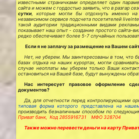
известными страничками определяет один парам
сайта и можем с гордостью заявить, что в разгар с
сутки
, которые могли бы отдохнуть именно на
независимом сервисе подсчета посетителей
liveint
такой аудитории традиционными видами рекламы 
показывает наш опыт - создание простого сайта-ви
редко обеспечивает более 5-7 случайных пользоват
Если я не заплачу за размещение на Вашем сай
Нет, не уберем. Мы заинтересованы в том, что
базах отдыха на наших курортах, могли сравниват
случае неоплаты мы уберем только Ваши контакт
остановиться на Вашей базе, будут вынуждены обрат
Нас интересует правовое оформление сде
документов?
Да, для отчетности перед контролирующими орг
типовая форма которого представлена на наше
производить безналичным способом по следующи
Приват банк,
Код 2855916731
МФО 328704
Также можно перевести деньги на карту Прива