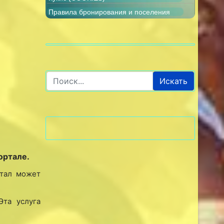
Правила бронирования и поселения
Искать
ортале.
ртал может
 Эта услуга