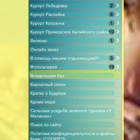
2
Курорт Лебедевка
5
Курорт Рассейка
1
Курорт Катранка
10
Курорт Приморское Килийского района
1
Вилково
Онлайн заказ
3
В помощь нашим отдыхающим!!!
19
Фотогалерея
Владельцам баз
Бархатный сезон
Кратко о Буджаке
Кроме моря
Сельская усадьба зеленого туризма «У
Мелании»
Поиск по сайту
Политика конфиденциальности и файлы
Кукис (COOKIES)