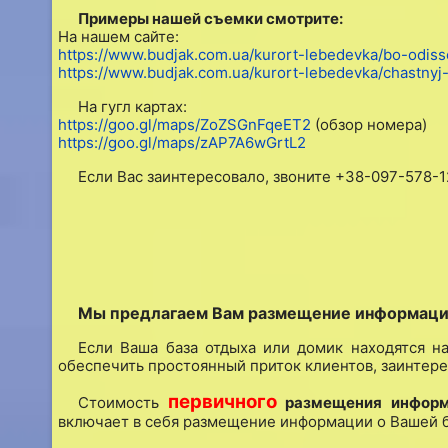
Примеры нашей съемки смотрите:
На нашем сайте:
https://www.budjak.com.ua/kurort-lebedevka/bo-odiss
https://www.budjak.com.ua/kurort-lebedevka/chastny
На гугл картах:
https://goo.gl/maps/ZoZSGnFqeET2
(обзор номера)
https://goo.gl/maps/zAP7A6wGrtL2
Если Вас заинтересовало, звоните +38-097-578-1
Мы предлагаем Вам размещение информации 
Если Ваша база отдыха или домик находятся на
обеспечить простоянный приток клиентов, заинтере
первичного
Стоимость
размещения информа
включает в себя размещение информации о Вашей б