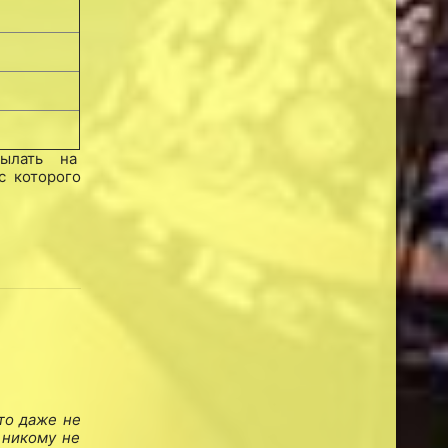
сылать на
с которого
то даже не
 никому не