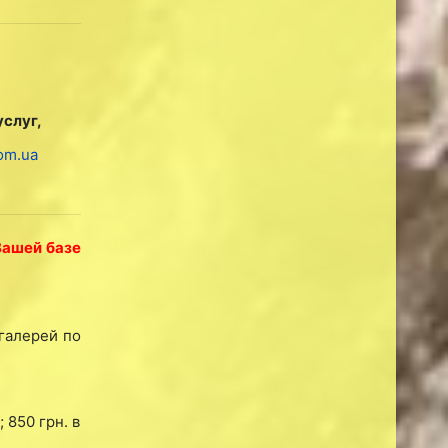
услуг,
om.ua
Вашей базе
огалерей по
 850 грн. в