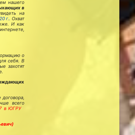
ием нашего
дыхающих в
видеть на
20 г.
.
Охват
оже. И как
интернете,
формацию о
ля себя. В
ые захотят
е.
ерждающих
 договора,
учше всего
97 в ЮГРУ
ьевич)