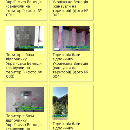
Українська Венеція
Українська Венеція
(санвузли на
(санвузли на
території) (фото №
території) (фото №
001)
002)
Територія бази
Територія бази
відпочинку
відпочинку
Українська Венеція
Українська Венеція
(санвузли на
(санвузли на
території) (фото №
території) (фото №
003)
004)
Територія бази
відпочинку
Територія бази
Українська Венеція
відпочинку
(санвузли на