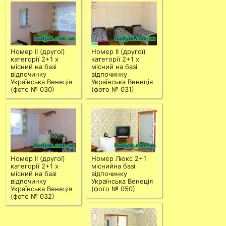
Номер ІІ (другої)
Номер ІІ (другої)
категорії 2+1 х
категорії 2+1 х
місний на базі
місний на базі
відпочинку
відпочинку
Українська Венеція
Українська Венеція
(фото № 030)
(фото № 031)
Номер ІІ (другої)
Номер Люкс 2+1
категорії 2+1 х
міснийна базі
місний на базі
відпочинку
відпочинку
Українська Венеція
Українська Венеція
(фото № 050)
(фото № 032)