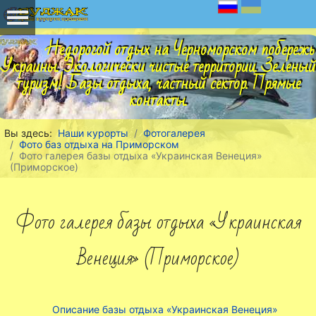
Недорогой отдых на Черноморском побережь
Украины. Экологически чистые территории. Зеленый
туризм! Базы отдыха, частный сектор. Прямые
контакты.
Вы здесь:
Наши курорты
Фотогалерея
Фото баз отдыха на Приморском
Фото галерея базы отдыха «Украинская Венеция»
(Приморское)
Фото галерея базы отдыха «Украинская
Венеция» (Приморское)
Описание базы отдыха «Украинская Венеция»