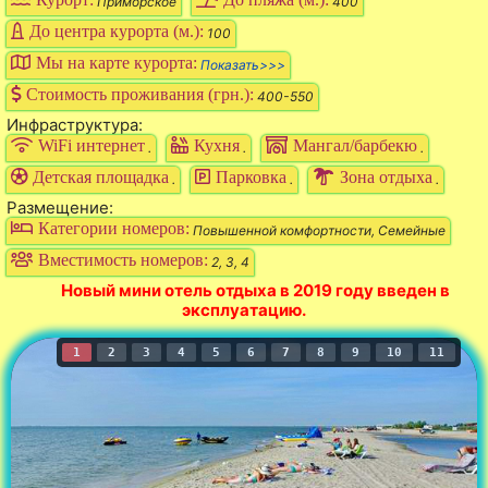
Приморское
400
До центра курорта (м.):
100
Мы на карте курорта:
Показать>>>
Стоимость проживания (грн.):
400-550
Инфраструктура:
WiFi интернет
Кухня
Мангал/барбекю
.
.
.
Детская площадка
Парковка
Зона отдыха
.
.
.
Размещение:
Категории номеров:
Повышенной комфортности, Семейные
Вместимость номеров:
2, 3, 4
Новый мини отель отдыха в 2019 году введен в
эксплуатацию.
1
2
3
4
5
6
7
8
9
10
11