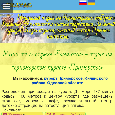
Недорогой отдых на Черноморском побережь
Украины. Экологически чистые территории. Зеленый
туризм! Базы отдыха, частный сектор. Прямые
контакты.
Мини отель отдыха «Романтик» - отдых на
черноморском курорте «Приморское».
Мы находимся:
курорт Приморское, Килийского
района, Одесской области
Расположен при въезде на курорт. До моря 5-7 минут
ходьбы, 100 метров к центру курорта, где размещены
столовые, магазины, кафе, развлекательный центр,
детские аттракционы, автостанция, аптека.
Основное:
Курорт:
До пляжа (м.):