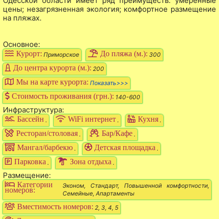
Одесской области имеет ряд преимуществ: умеренные
цены; незагрязненная экология; комфортное размещение
на пляжах.
Основное:
Курорт:
До пляжа (м.):
Приморское
300
До центра курорта (м.):
200
Мы на карте курорта:
Показать>>>
Стоимость проживания (грн.):
140-600
Инфраструктура:
Бассейн
WiFi интернет
Кухня
.
.
.
Ресторан/столовая
Бар/Кафе
.
.
Мангал/барбекю
Детская площадка
.
.
Парковка
Зона отдыха
.
.
Размещение:
Категории
Эконом, Стандарт, Повышенной комфортности,
номеров:
Семейные, Апартаменты
Вместимость номеров:
2, 3, 4, 5