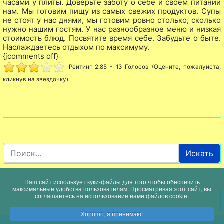
часами у плиты. Доверьте заботу о себе и своем питании
нам. Мы готовим пищу из самых свежих продуктов. Супы
не стоят у нас днями, мы готовим ровно столько, сколько
нужно нашим гостям. У нас разнообразное меню и низкая
стоимость блюд. Посвятите время себе. Забудьте о быте.
Наслаждаетесь отдыхом по максимуму.
{jcomments off}
Рейтинг 2.85 - 13 Голосов (Оцените, пожалуйста,
кликнув на звездочку)
Искать
Наш сайт использует куки-файлы для того чтобы обеспечить
максимальные удобства пользователям. Просматривая этот сайт, вы
соглашаетесь на использование нами файлов cookie.
Хорошо, я принимаю!