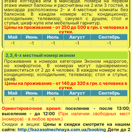
этаже коттеджа или в мансарде. Номера на первом
этаже имеют балконы и рассчитаны на 2 или 3 гостей, в
мансарде расположены 2- и 4-местные комнаты без
балконов. В каждом номере есть: кондиционер;
холодильник; телевизор; санузел с душем; стол и
стулья; шкаф-купе или мебельный гарнитур.
Цены на проживание - от 250 до 500 в грн. с человека в
сутки.
Май
Июнь
Июль
Август
Сентябрь
-1
-1
-1
-1
-1
2,3,4-х местный номер эконом
Проживание в номерах категории Эконом недорогое,
но комфортное. В номерах могут одновременно
разместиться от 2 до 4 человек. В каждом номере есть:
кондиционер; холодильник; телевизор; стол и стулья;
шкаф.
Цены на проживание - от 140 до 320 в грн. с человека в
сутки.
Май
Июнь
Июль
Август
Сентябрь
-1
-1
-1
-1
-1
Ориентировочное время:
поселение - после 13:00;
выселение - до 12:00
(При наличии свободных мест
(номеров) - в любое время.)
Скидки и акции:
Цены и скидки смотрите на нашем
сайте:
http://bazasolnechnaya.com.ua/booking
Дети до 2