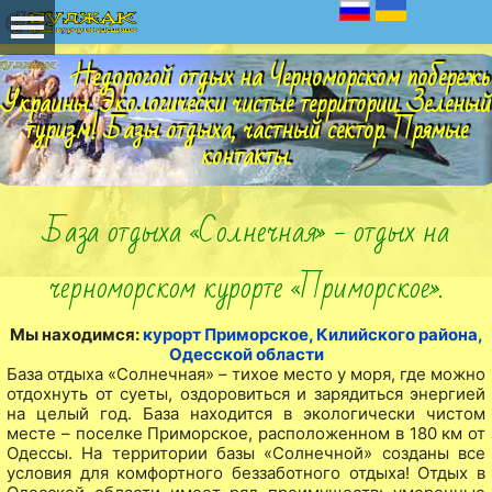
Недорогой отдых на Черноморском побережь
Украины. Экологически чистые территории. Зеленый
туризм! Базы отдыха, частный сектор. Прямые
контакты.
База отдыха «Солнечная» - отдых на
черноморском курорте «Приморское».
Мы находимся:
курорт Приморское, Килийского района,
Одесской области
База отдыха «Солнечная» – тихое место у моря, где можно
отдохнуть от суеты, оздоровиться и зарядиться энергией
на целый год. База находится в экологически чистом
месте – поселке Приморское, расположенном в 180 км от
Одессы. На территории базы «Солнечной» созданы все
условия для комфортного беззаботного отдыха! Отдых в