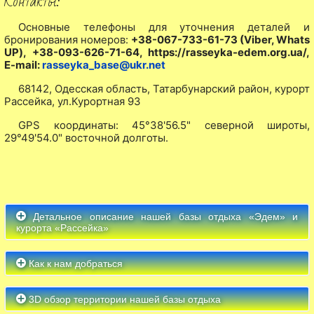
Контакты:
Основные телефоны для уточнения деталей и
бронирования номеров:
+38-067-733-61-73 (Viber, Whats
UP), +38-093-626-71-64, https://rasseyka-edem.org.ua/,
E-mail:
rasseyka_base@ukr.net
68142, Одесская область, Татарбунарский район, курорт
Рассейка, ул.Курортная 93
GPS координаты: 45°38'56.5" северной широты,
29°49'54.0" восточной долготы.
Детальное описание нашей базы отдыха «Эдем» и
курорта «Рассейка»
Как к нам добраться
3D обзор территории нашей базы отдыха