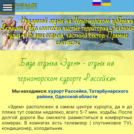
Недорогой отдых на Черноморском побережь
Украины. Экологически чистые территории. Зеленый
туризм! Базы отдыха, частный сектор. Прямые
контакты.
База отдыха «Эдем» - отдых на
черноморском курорте «Рассейка».
Мы находимся:
курорт Рассейка, Татарбунарского
района, Одесской области
«Эдем» расположен в самом центре курорта, да и до
пляжа тут совсем недалеко, всего 5-7 мин. ходьбы. После
долгой дороги Вы сможете разместиться в комфортных
номерах. В комнатах есть телевизор ( спутниковое TV),
кондиционер, холодильник.