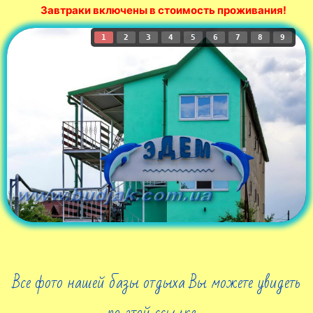
Завтраки включены в стоимость проживания!
1
2
3
4
5
6
7
8
9
Все фото нашей базы отдыха Вы можете увидеть
по этой ссылке ...