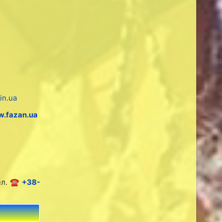
in.ua
w.fazan.ua
ел.
☎ +38-