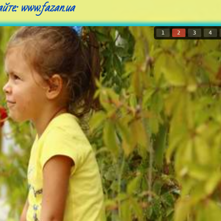
айте: www.fazan.ua
1
2
3
4