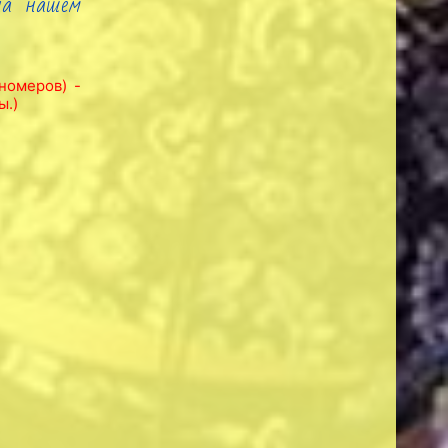
на нашем
номеров) -
ы.)