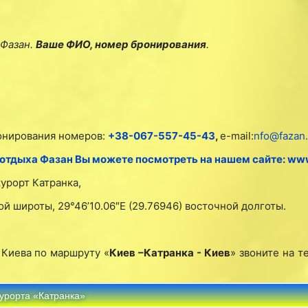
 Фазан.
Ваше ФИО, номер бронирования
.
онирования номеров:
+38-067-557-45-43
,
e-mail:
nfo@fazan.
 отдыха Фазан Вы можете посмотреть на нашем сайте: ww
курорт Катранка,
ой широты, 29°46’10.06″E (29.76946) восточной долготы.
 Киева по маршруту «
Киев –Катранка - Киев
» звоните на т
урорта «Катранка»