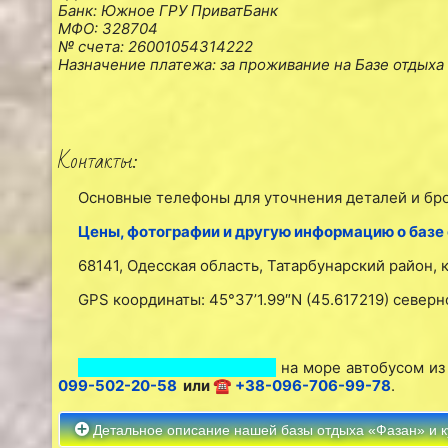
Банк: Южное ГРУ ПриватБанк
МФО: 328704
№ счета: 26001054314222
Назначение платежа: за проживание на Базе отдыха
Контакты:
Основные телефоны для уточнения деталей и бр
Цены, фотографии и другую информацию о базе
68141, Одесская область, Татарбунарский район, 
GPS координаты: 45°37’1.99″N (45.617219) северн
Пассажирские перевозки
на море автобусом из
099-502-20-58
или
☎ +38-096-706-99-78
.
Детальное описание нашей базы отдыха «Фазан» и к