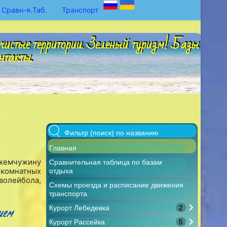
Сравн-я.Таб.
Транспорт
чистые территории. Зеленый туризм! Базы
нтакты.
Главная
 жемчужину
Сравнительная таблица по базам
хкомнатных
отдыха
волейбола,
Схемы проезда и расписание движения
транспорта
шем
2
Курорт Лебедевка
5
Курорт Рассейка