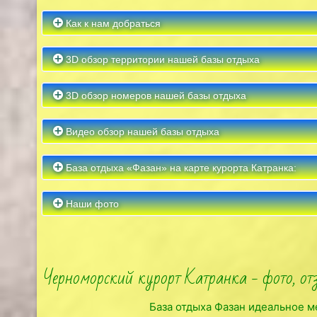
Как к нам добраться
3D обзор территории нашей базы отдыха
3D обзор номеров нашей базы отдыха
Видео обзор нашей базы отдыха
База отдыха «Фазан» на карте курорта Катранка:
Наши фото
Черноморский курорт Катранка - фото, от
База отдыха Фазан идеальное м