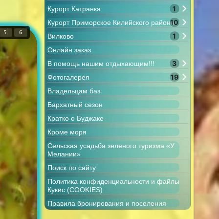
1
Курорт Катранка
10
Курорт Приморское Килийского района
5
6
1
Вилково
Онлайн заказ
3
В помощь нашим отдыхающим!!!
19
Фотогалерея
Владельцам баз
Бархатный сезон
Кратко о Буджаке
Кроме моря
Сельская усадьба зеленого туризма «У
Мелании»
Поиск по сайту
Политика конфиденциальности и файлы
Кукис (COOKIES)
Правила бронирования и поселения