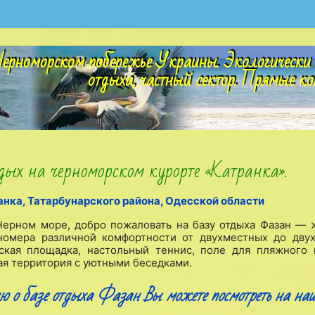
ерноморском побережье Украины. Экологически 
отдыха, частный сектор. Прямые ко
ых на черноморском курорте «Катранка».
анка, Татарбунарского района, Одесской области
Черном море, добро пожаловать на базу отдыха Фазан —
номера различной комфортности от двухместных до дву
тская площадка, настольный теннис, поле для пляжного 
ая территория с уютными беседками.
ю о базе отдыха Фазан Вы можете посмотреть на на