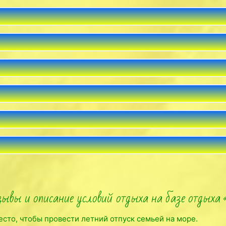
зывы и описание условий отдыха на базе отдыха
есто, чтобы провести летний отпуск семьей на море.