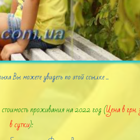
ыха Вы можете увидеть по этой ссылке ...
я
стоимость проживания на 2022 год (
Цена в грн.
в сутки
):