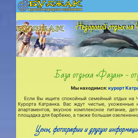
Недорогой отдых на Ч
База отдыха «Фазан» - отд
Мы находимся:
курорт Катр
Если Вы ищите спокойный семейный отдых на 
Курорта Катранка. Вас ждут чистые, ухоженные 
апартаментов, вкусное комплексное питание, де
площадка для барбекю, а также большая озелененн
Цены, фотографии и другую информаци