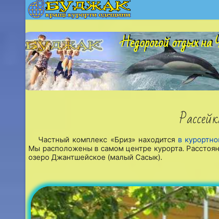
Недорогой отдых на Ч
Рассейк
Частный комплекс «Бриз» находится
в курортно
Мы расположены в самом центре курорта. Расстоян
озеро Джантшейское (малый Сасык).