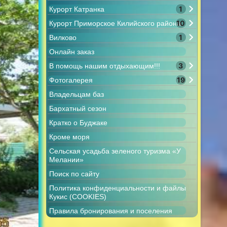
1
Курорт Катранка
10
Курорт Приморское Килийского района
1
Вилково
Онлайн заказ
3
В помощь нашим отдыхающим!!!
19
Фотогалерея
Владельцам баз
Бархатный сезон
Кратко о Буджаке
Кроме моря
Сельская усадьба зеленого туризма «У
Мелании»
Поиск по сайту
Политика конфиденциальности и файлы
Кукис (COOKIES)
Правила бронирования и поселения