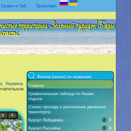
Сравн-я.Таб.
Транспорт
чистые территории. Зеленый туризм! Базы
нтакты.
, Украина.
Главная
ечательное
Сравнительная таблица по базам
отдыха
Схемы проезда и расписание движения
транспорта
5
6
2
Курорт Лебедевка
5
Курорт Рассейка