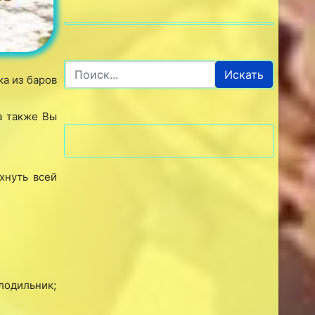
Искать
а из баров
а также Вы
хнуть всей
олодильник;