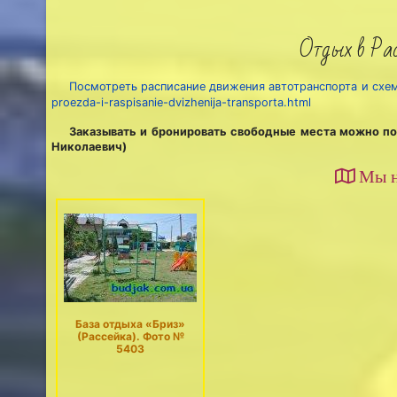
Отдых в Рас
Посмотреть расписание движения автотранспорта и сх
proezda-i-raspisanie-dvizhenija-transporta.html
Заказывать и бронировать свободные места можно по
Николаевич)
Мы н
База отдыха «Бриз»
(Рассейка). Фото №
5403