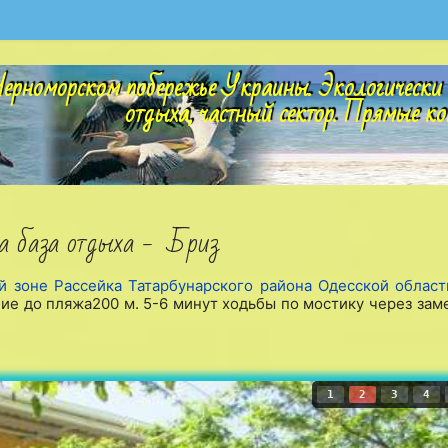
ерноморском побережье Украины. Экологически 
отдыха, частный сектор. Прямые ко
а база отдыха - Бриз
й зоне Рассейка Татарбунарского района Одесской области
ие до пляжа200 м. 5-6 минут ходьбы по мостику через зам
1
2
3
4