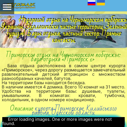
Недорогой отдых на Черноморском побережь
Украины. Экологически чистые территории. Зеленый
туризм! Базы отдыха, частный сектор. Прямые
контакты.
Приморское отдых на Черноморском побережье:
база отдыха «Приморск 1»
База отдыха расположена в самом центре курорта
«Приморское», через дорогу размещается замечательный
развлекательный детский аттракцион с множеством
разнообразных качелей, батутов.
На территории базы находится беседка.
В наличии имеется 4 домика. Всего 10 комнат на 31 место.
Удобства на территории базы: душевые, туалеты,
умывальники. В комнатах: кровати, тумбочка,
холодильник, в одном номере кондиционер.
Описание
курорта Приморское, Килийського
района, Одесской области.
Error loading images. One or more images were not
found.