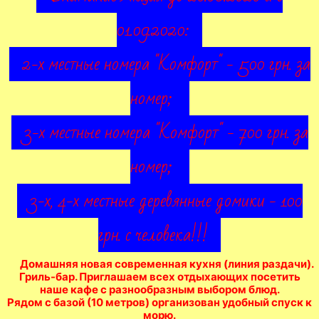
01.09.2020:
2-х местные номера "Комфорт" - 500 грн. за
номер;
3-х местные номера "Комфорт" - 700 грн. за
номер;
3-х, 4-х местные деревянные домики - 100
грн. с человека!!!
Домашняя новая современная кухня (линия раздачи).
Гриль-бар. Приглашаем всех отдыхающих посетить
наше кафе с разнообразным выбором блюд.
Рядом с базой (10 метров) организован удобный спуск к
морю.