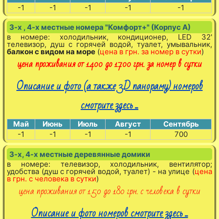
-1
-1
-1
-1
-1
3-х , 4-х местные номера "Комфорт+" (Корпус А)
в номере: холодильник, кондиционер, LED 32'
телевизор, душ с горячей водой, туалет, умывальник,
балкон с видом на море
(
цена в грн. за номер в сутки
)
цена проживания от 1400 до 1700 грн. за номер в сутки
Описание и фото (а также 3D панораму) номеров
смотрите здесь ...
Май
Июнь
Июль
Август
Сентябрь
-1
-1
-1
-1
700
3-х, 4-х местные деревянные домики
в номере: телевизор, холодильник, вентилятор;
удобства (душ с горячей водой, туалет) - на улице (
цена
в грн. с человека в сутки
)
цена проживания от 150 до 180 грн. с человека в сутки
Описание и фото номеров смотрите здесь ...