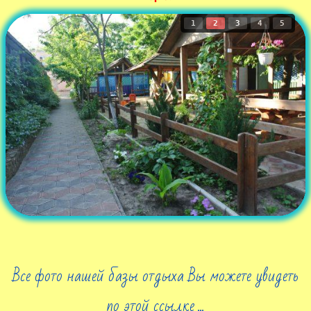
1
2
3
4
5
Все фото нашей базы отдыха Вы можете увидеть
по этой ссылке ...