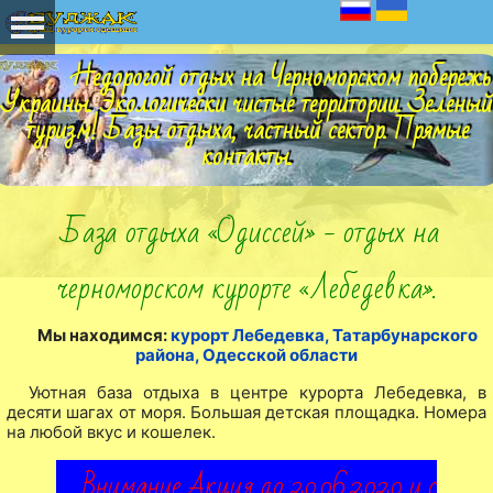
Недорогой отдых на Черноморском побережь
Украины. Экологически чистые территории. Зеленый
туризм! Базы отдыха, частный сектор. Прямые
контакты.
База отдыха «Одиссей» - отдых на
черноморском курорте «Лебедевка».
Мы находимся:
курорт Лебедевка, Татарбунарского
района, Одесской области
Уютная база отдыха в центре курорта Лебедевка, в
десяти шагах от моря. Большая детская площадка. Номера
на любой вкус и кошелек.
Внимание Акция до 20.06.2020 и с