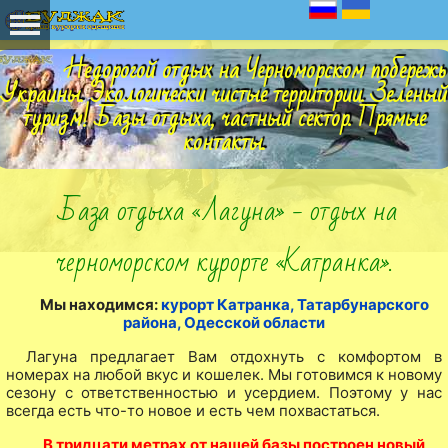
Недорогой отдых на Черноморском побережь
Украины. Экологически чистые территории. Зеленый
туризм! Базы отдыха, частный сектор. Прямые
контакты.
База отдыха «Лагуна» - отдых на
черноморском курорте «Катранка».
Мы находимся:
курорт Катранка, Татарбунарского
района, Одесской области
Лагуна предлагает Вам отдохнуть с комфортом в
номерах на любой вкус и кошелек. Мы готовимся к новому
сезону с ответственностью и усердием. Поэтому у нас
всегда есть что-то новое и есть чем похвастаться.
В тридцати метрах от нашей базы построен новый