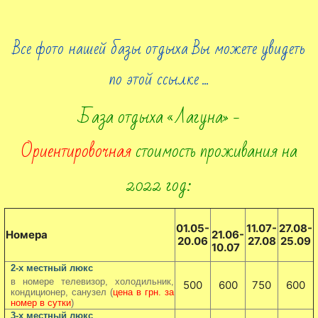
Все фото нашей базы отдыха Вы можете увидеть
по этой ссылке ...
База отдыха «Лагуна» -
Ориентировочная
стоимость проживания на
2022 год:
01.05-
11.07-
27.08-
Номера
21.06-
20.06
27.08
25.09
10.07
2-х местный люкс
в номере телевизор, холодильник,
500
600
750
600
кондиционер, санузел (
цена в грн. за
номер в сутки
)
3-х местный люкс