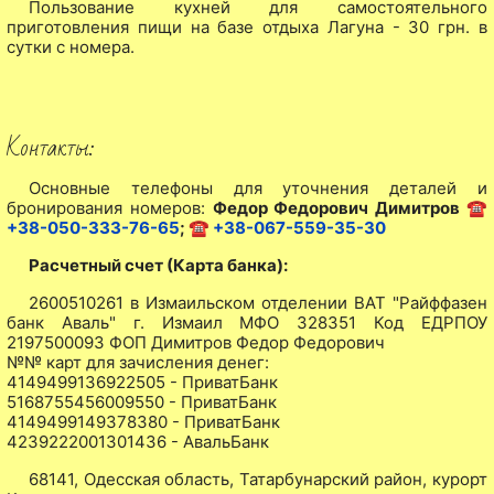
Пользование кухней для самостоятельного
приготовления пищи на базе отдыха Лагуна - 30 грн. в
сутки с номера.
Контакты:
Основные телефоны для уточнения деталей и
бронирования номеров:
Федор Федорович Димитров
☎
+38-050-333-76-65
;
☎ +38-067-559-35-30
Расчетный счет (Карта банка):
2600510261 в Измаильском отделении ВАТ "Райффазен
банк Аваль" г. Измаил МФО 328351 Код ЕДРПОУ
2197500093 ФОП Димитров Федор Федорович
№№ карт для зачисления денег:
4149499136922505 - ПриватБанк
5168755456009550 - ПриватБанк
4149499149378380 - ПриватБанк
4239222001301436 - АвальБанк
68141, Одесская область, Татарбунарский район, курорт