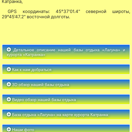
Катранка,
GPS координаты: 45°37'01.4" северной широты,
29°45'47.2" восточной долготы.
Детальное описание нашей базы отдыха «Лагуна» и
курорта «Катранка»
Как к нам добраться
3D обзор нашей базы отдыха
Видео обзор нашей базы отдыха
База отдыха «Лагуна» на карте курорта Катранка:
Наши фото