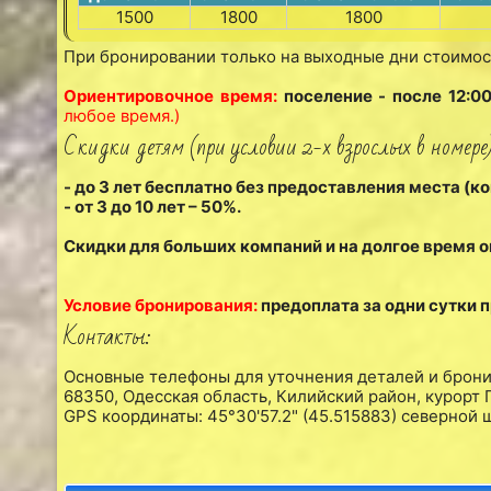
1500
1800
1800
При бронировании только на выходные дни стоимость
Ориентировочное время:
поселение - после 12:00
любое время.)
Скидки детям (при условии 2-х взрослых в номере)
- до 3 лет бесплатно без предоставления места (ко
- от 3 до 10 лет – 50%.
Скидки для больших компаний и на долгое время 
Условие бронирования:
предоплата за одни сутки 
Контакты:
Основные телефоны для уточнения деталей и брон
68350, Одесская область, Килийский район, курорт
GPS координаты: 45°30'57.2" (45.515883) северной 