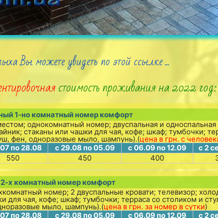
ыха Вы можете увидеть по этой ссылке ...
ентировочная
стоимость проживания на 2022 год:
стный 1-но комнатный номер комфорт
естом; однокомнатный номер; двуспальная и односпальная 
йник; стаканы или чашки для чая, кофе; шкаф; тумбочки; те
душ, фен, одноразовые мыло, шампунь).
(
цена в грн. с человек
.07 по 28.08
с 29.08 по 05.09
с 06.09 по 12.09
с 2 с
550
450
400
 2-х комнатный номер комфорт
хкомнатный номер; 2 двуспальные кровати; телевизор; холо
 для чая, кофе; шкаф; тумбочки; терраса со столиком и сту
одноразовые мыло, шампунь).
(
цена в грн. за номер в сутки
)
.07 по 28.08
с 29.08 по 05.09
с 06.09 по 12.09
с 2 с