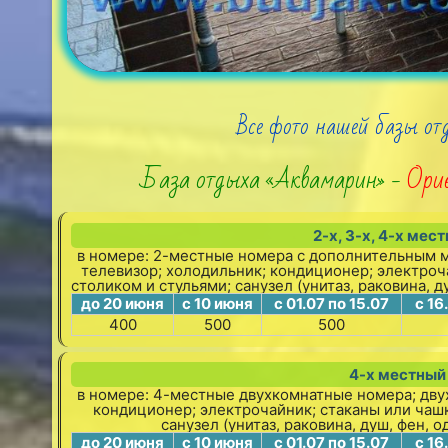
Все фото нашей базы отд
База отдыха «Аквамарин» -
Ори
2-х, 3-х, 4-х ме
в номере: 2-местные номера с дополнительным м
телевизор; холодильник; кондиционер; электроча
столиком и стульями; санузел (унитаз, раковина, 
до 20 июня
с 10 июня
с 01.07 по 15.07
с 16
400
500
500
4-х местный
в номере: 4-местные двухкомнатные номера; дву
кондиционер; электрочайник; стаканы или чашки
санузел (унитаз, раковина, душ, фен, 
до 20 июня
с 10 июня
с 01.07 по 15.07
с 16