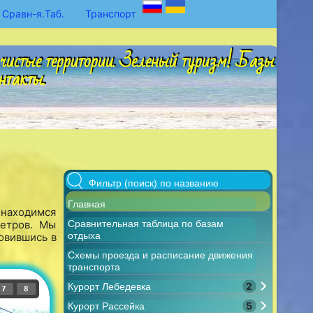
Сравн-я.Таб.
Транспорт
чистые территории. Зеленый туризм! Базы
нтакты.
Главная
 находимся
метров. Мы
Сравнительная таблица по базам
отдыха
овившись в
Схемы проезда и расписание движения
транспорта
2
Курорт Лебедевка
7
8
5
Курорт Рассейка