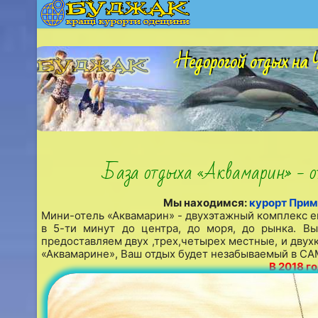
Недорогой отдых на Ч
База отдыха «Аквамарин» - от
Мы находимся:
курорт Прим
Мини-отель «Аквамарин» - двухэтажный комплекс е
в 5-ти минут до центра, до моря, до рынка. В
предоставляем двух ,трех,четырех местные, и дву
«Аквамарине», Ваш отдых будет незабываемый в СА
В 2018 г