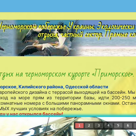
ерноморском побережье Украины. Экологически 
отдыха, частный сектор. Прямые ко
дых на черноморском курорте «Приморское».
орское, Килийского района, Одесской области
вропейского дизайна с террасой выходящей на бассейн. Мы
ыход на море прям из территории базы, идти 200-250 
хкомнатные номера с большими панорамными окнами. Остан
МЫХ лучших условиях на побережье.
оду у нас открылся бассейн!
1
2
3
4
5
6