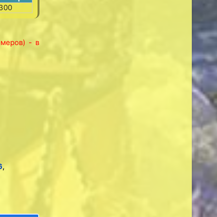
300
меров) - в
6
,