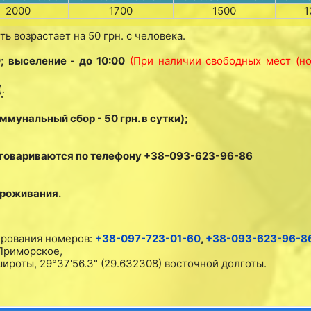
2000
1700
1500
1
 возрастает на 50 грн. с человека.
; выселение - до 10:00
(При наличии свободных мест (но
:
ммунальный сбор - 50 грн. в сутки);
оговариваются по телефону +38-093-623-96-86
проживания.
ирования номеров:
+38-097-723-01-60
,
+38-093-623-96-8
 Приморское,
широты, 29°37'56.3" (29.632308) восточной долготы.