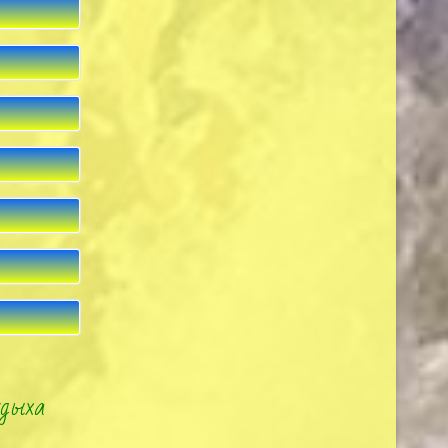
тдыха