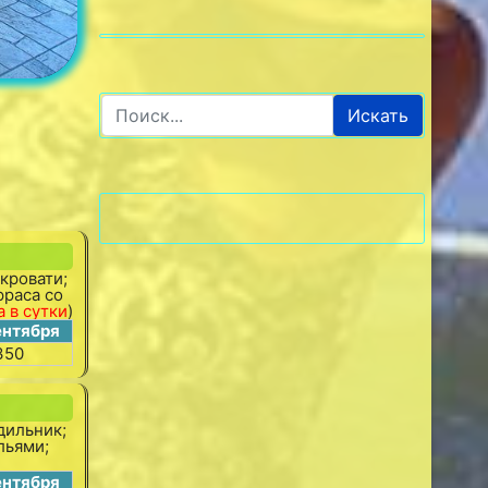
Искать
кровати;
рраса со
а в сутки
)
ентября
350
дильник;
льями;
ентября