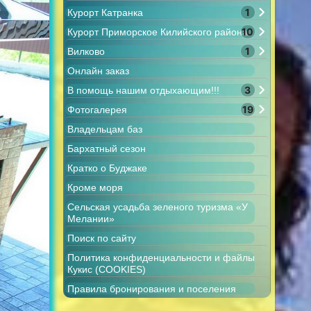
1
Курорт Катранка
10
Курорт Приморское Килийского района
1
Вилково
Онлайн заказ
3
В помощь нашим отдыхающим!!!
19
Фотогалерея
Владельцам баз
Бархатный сезон
Кратко о Буджаке
Кроме моря
Сельская усадьба зеленого туризма «У
Мелании»
Поиск по сайту
Политика конфиденциальности и файлы
Кукис (COOKIES)
Правила бронирования и поселения