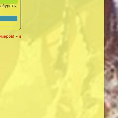
табуреты;
меров) - в