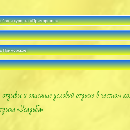
ьба» и курорта «Приморское»
а Приморское:
 отзывы и описание условий отдыха в частном ко
тдыха «Усадьба»