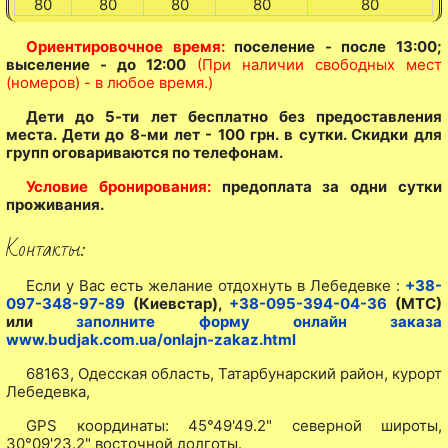
80
80
80
80
80
Ориентировочное время:
поселение - после 13:00;
выселение - до 12:00
(При наличии свободных мест
(номеров) - в любое время.)
Дети до 5-ти лет бесплатно без предоставления
места. Дети до 8-ми лет - 100 грн. в сутки. Скидки для
групп оговариваются по телефонам.
Условие бронирования:
предоплата за одни сутки
проживания.
Контакты:
Если у Вас есть желание отдохнуть в Лебедевке :
+38-
097-348-97-89
(Киевстар),
+38-095-394-04-36
(МТС)
или
заполните форму онлайн заказа
www.budjak.com.ua/onlajn-zakaz.html
68163, Одесская область, Татарбунарский район, курорт
Лебедевка,
GPS координаты: 45°49'49.2" северной широты,
30°09'23.2" восточной долготы.