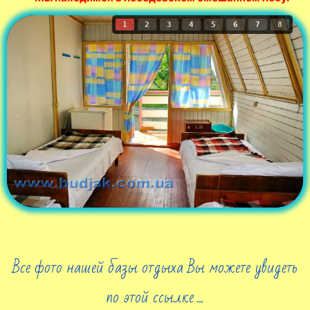
1
2
3
4
5
6
7
8
Все фото нашей базы отдыха Вы можете увидеть
по этой ссылке ...