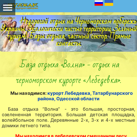
Недорогой отдых на Черноморском побережь
Украины. Экологически чистые территории. Зеленый
туризм! Базы отдыха, частный сектор. Прямые
контакты.
База отдыха «Волна» - отдых на
черноморском курорте «Лебедевка».
Мы находимся:
курорт Лебедевка, Татарбунарского
района, Одесской области
База отдыха “Волна” - это большая, просторная,
озелененная территория. Большая детская площадка,
волейбольное поле. Деревянные 2-х, 3-х и 4-х местные
домики летнего типа.
Мы находимся в лебедевском смешанном лесу.