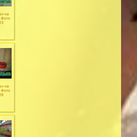
о» на
. Фото
23
о» на
. Фото
28