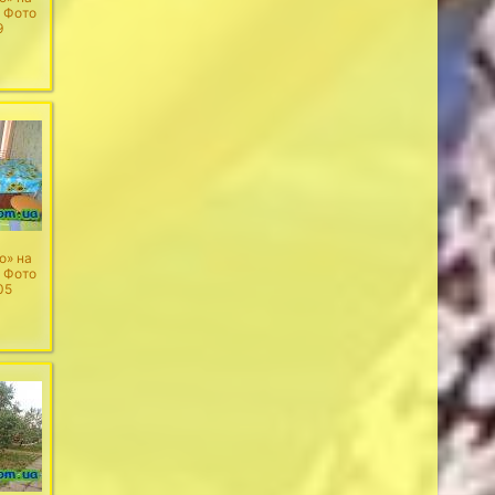
. Фото
9
о» на
. Фото
05