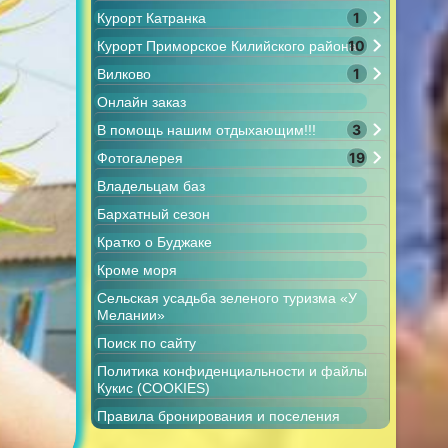
1
Курорт Катранка
10
Курорт Приморское Килийского района
1
Вилково
Онлайн заказ
3
В помощь нашим отдыхающим!!!
19
Фотогалерея
Владельцам баз
Бархатный сезон
Кратко о Буджаке
Кроме моря
Сельская усадьба зеленого туризма «У
Мелании»
Поиск по сайту
Политика конфиденциальности и файлы
Кукис (COOKIES)
Правила бронирования и поселения