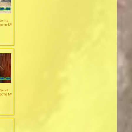
о» на
 фото №
о» на
 фото №