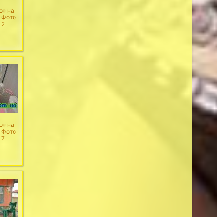
о» на
. Фото
12
о» на
. Фото
17