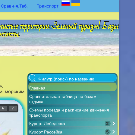
Сравн-я.Таб.
Транспорт
чистые территории. Зеленый туризм! Базы
нтакты.
».
Главная
ым морским
Сравнительная таблица по базам
отдыха
6
7
Схемы проезда и расписание движения
транспорта
2
Курорт Лебедевка
5
Курорт Рассейка