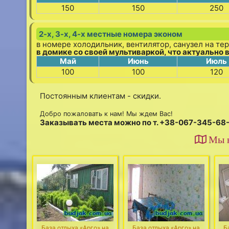
150
150
250
2-х, 3-х, 4-х местные номера эконом
в номере холодильник, вентилятор, санузел на тер
в домике со своей мультиваркой, что актуально в
Май
Июнь
Июль
100
100
120
Постоянным клиентам - скидки.
Добро пожаловать к нам! Мы ждем Вас!
Заказывать места можно по т. +38-067-345-68
Мы н
База отдыха «Арго» на
База отдыха «Арго» на
Б