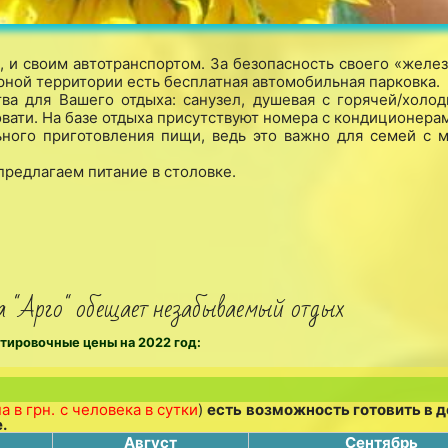
 и своим автотранспортом. За безопасность своего «желез
рной территории есть бесплатная автомобильная парковка.
а для Вашего отдыха: санузел, душевая с горячей/холод
вати. На базе отдыха присутствуют номера с кондиционера
ного приготовления пищи, ведь это важно для семей с 
предлагаем питание в столовке.
 "Арго" обещает незабываемый отдых
тировочные цены на 2022 год:
а в грн. с человека в сутки
)
есть возможность готовить в 
.
Август
Сентябрь