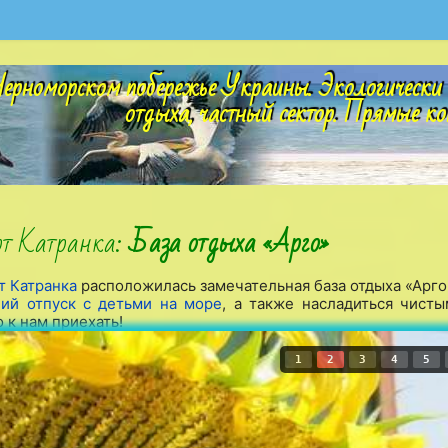
ерноморском побережье Украины. Экологически 
отдыха, частный сектор. Прямые ко
рт Катранка:
База отдыха «Арго»
т Катранка
расположилась замечательная база отдыха «Арго
ий отпуск с детьми на море
, а также насладиться чист
 к нам приехать!
1
2
3
4
5