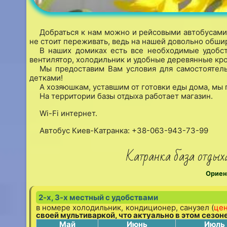
Добраться к нам можно и рейсовыми автобусами,
не стоит переживать, ведь на нашей довольно обши
В наших домиках есть все необходимые удобств
вентилятор, холодильник и удобные деревянные кро
Мы предоставим Вам условия для самостоятель
детками!
А хозяюшкам, уставшим от готовки еды дома, мы 
На территории базы отдыха работает магазин.
Wi-Fi интернет.
Автобус Киев-Катранка: +38-063-943-73-99
Катранка база отдыха
Ориен
2-х, 3-х местный с удобствами
в номере холодильник, кондиционер, санузел (
цен
своей мультиваркой, что актуально в этом сезоне
Май
Июнь
Июль