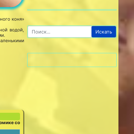
ного коня»
ной водой,
Искать
ми.
маленькими
домике со