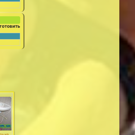
готовить
о» на